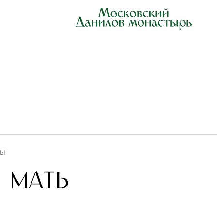
ЦЫ
 мать