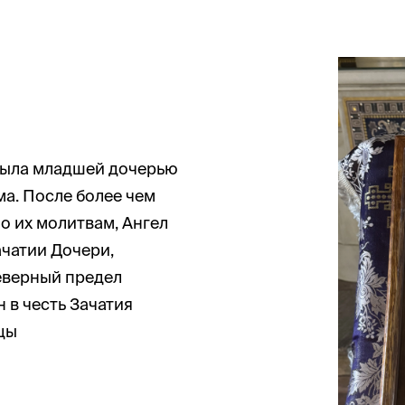
 была младшей дочерью
а. После более чем
о их молитвам, Ангел
ачатии Дочери,
еверный предел
 в честь Зачатия
цы