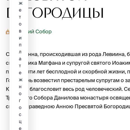
ж
Богородицы
е
т
о
в
Троицкий Собор
и
п
л
Святая Анна, происходившая из рода Левиина,
а
священника Матфана и супругой святого Иоаким
т
пятидесяти лет бесплодной и скорбной жизни, п
е
ж
Господень возвестил престарелым супругам о з
н
Которую благословит весь род человеческий. С
о
Троицкого Собора Данилова монастыря освящен
г
святою праведною Анною Пресвятой Богороди
о
с
ц
е