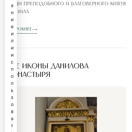
Мощи преподобного и благоверного князя
а
Даниила
н
и
е
Подробнее
и
л
и
и
с
ВСЕ ИКОНЫ ДАНИЛОВА
п
МОНАСТЫРЯ
о
л
ь
з
о
в
а
т