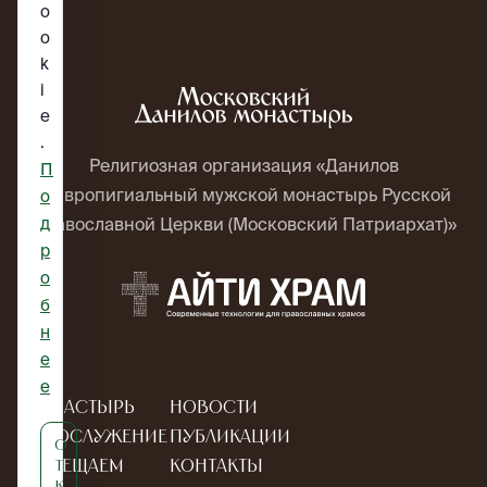
o
o
k
i
e
.
Религиозная организация «Данилов
П
ставропигиальный мужской монастырь Русской
о
д
Православной Церкви (Московский Патриархат)»
р
о
б
н
е
е
Монастырь
Новости
Богослужение
Публикации
О
Посещаем
Контакты
т
к