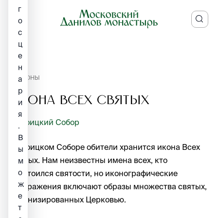
г
о
с
ц
е
н
ИКОНЫ
а
р
Икона Всех Святых
и
я
Троицкий Собор
.
В
В Троицком Соборе обители хранится икона Всех
ы
Святых. Нам неизвестны имена всех, кто
м
о
удостоился святости, но иконографические
ж
изображения включают образы множества святых,
е
канонизированных Церковью.
т