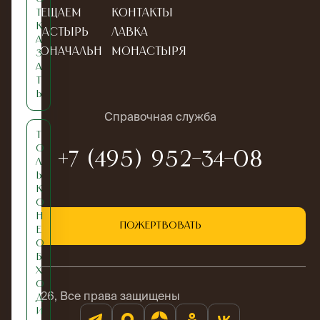
Посещаем
Контакты
т
к
монастырь
Лавка
а
Новоначальн
монастыря
з
а
ым
т
ь
Справочная служба
Т
о
+7 (495) 952-34-08
л
ь
к
о
н
Пожертвовать
е
о
б
х
о
© 2026, Все права защищены
д
и