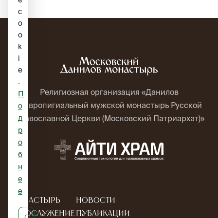
c
o
o
k
i
e
.
Религиозная организация «Данилов
П
ставропигиальный мужской монастырь Русской
о
д
Православной Церкви (Московский Патриархат)»
р
о
б
н
е
е
Монастырь
Новости
Богослужение
Публикации
О