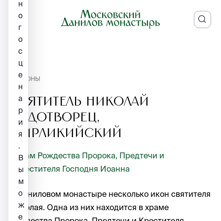
н
о
г
о
с
ц
е
ИКОНЫ
н
а
Святитель Николай
р
Чудотворец,
и
Мирликийский
я
.
Храм Рождества Пророка, Предтечи и
В
Крестителя Господня Иоанна
ы
м
о
В Даниловом монастыре несколько икон святителя
ж
Николая. Одна из них находится в храме
е
Рождества Пророка, Предтечи и Крестителя