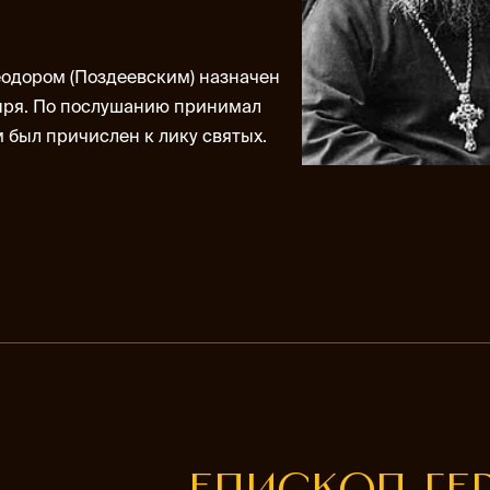
еодором (Поздеевским) назначен
ыря. По послушанию принимал
 был причислен к лику святых.