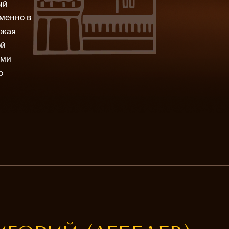
ый
Именно в
лжая
ой
ими
о