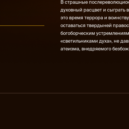
В страшные послереволюцио
духовный расцвет и сыграть 
это время тер­рора и воинст
оставаться твердыней правос
богоборческим устремлениям
«светильниками духа», не да
атеизма, внедряемого безбож