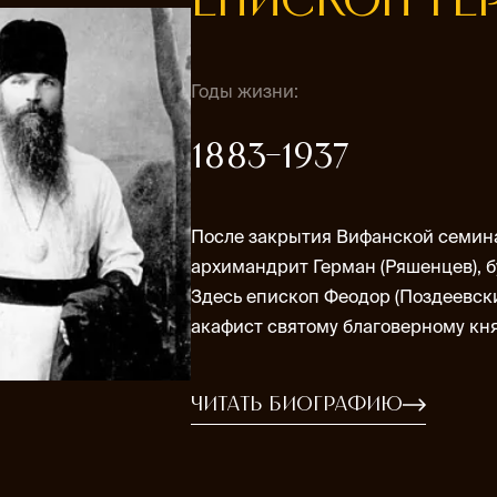
ЕПИСКОП ГЕ
Годы жизни:
1883-1937
После закрытия Вифанской семинар
архимандрит Герман (Ряшенцев), 
Здесь епископ Феодор (Поздеевск
акафист святому благоверному кн
Читать биографию