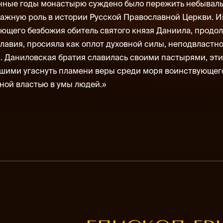
нные годы монастырю суждено было пережить небывал
важную роль в истории Русской Право­славной Церкви. 
вующего безбожия обитель святого князя Даниила, продо
лавия, просияла как оплот духовной силы, неподвластн
. Даниловская братия славилась своими пастырями, эт
вшими угаснуть пламени веры среди моря воинствующег
ной властью в умы людей.»