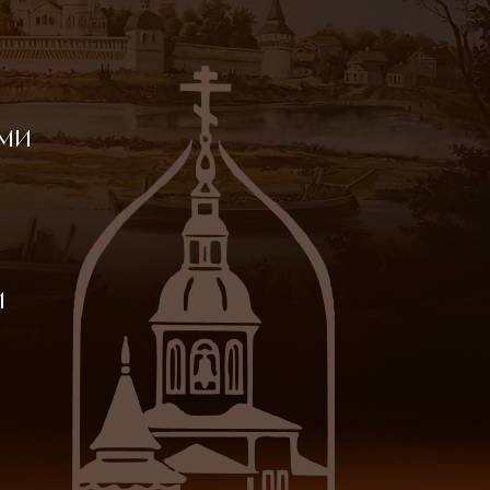
ами
и