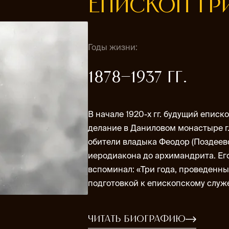
ЕПИСКОП ГРИ
Годы жизни:
1878–1937 гг.
В начале 1920-х гг. будущий епис
делание в Даниловом монастыре г.
обители владыка Феодор (Поздеевс
иеродиакона до архимандрита. Ег
вспоминал: «Три года, проведенн
подготовкой к епископскому служ
Читать биографию