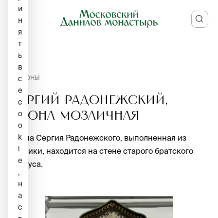
и
н
я
т
ь
в
с
ИКОНЫ
е
Сергий Радонежский,
c
o
икона мозаичная
o
k
Икона Сергия Радонежского, выполненная из
i
мозаики, находится на стене старого братского
e
корпуса.
,
н
а
с