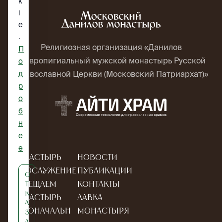
k
i
e
.
Религиозная организация «Данилов
П
ставропигиальный мужской монастырь Русской
о
д
Православной Церкви (Московский Патриархат)»
р
о
б
н
е
е
Монастырь
Новости
Богослужение
Публикации
О
Посещаем
Контакты
т
к
монастырь
Лавка
а
Новоначальн
монастыря
з
а