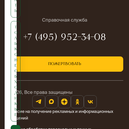
ым
т
ь
Справочная служба
Т
о
+7 (495) 952-34-08
л
ь
к
о
н
Пожертвовать
е
о
б
х
о
© 2026, Все права защищены
д
и
м
ы
Согласие на получение рекламных и информационных
е
сообщений