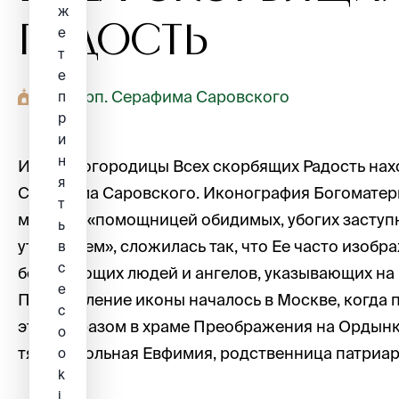
ж
Радость
е
т
е
Храм прп. Серафима Саровского
п
р
и
н
Икона Богородицы Всех скорбящих Радость нахо
я
Серафима Саровского. Иконография Богоматер
т
молитве «помощницей обидимых, убогих заступ
ь
утешением», сложилась так, что Ее часто изоб
в
с
бедствующих людей и ангелов, указывающих на
е
Прославление иконы началось в Москве, когда 
c
этим образом в храме Преображения на Ордынк
o
тяжелобольная Евфимия, родственница патриар
o
k
i