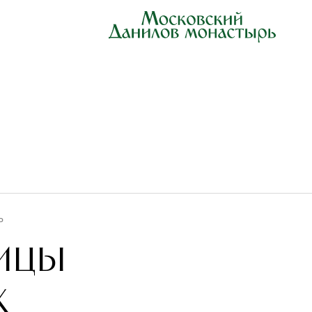
Ь
ицы
х