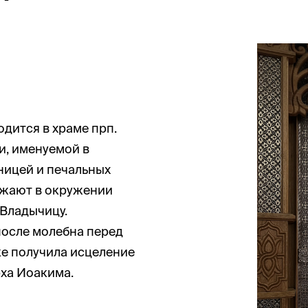
дится в храме прп.
и, именуемой в
ницей и печальных
ражают в окружении
 Владычицу.
после молебна перед
е получила исцеление
ха Иоакима.