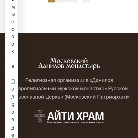
м
ы
е
c
o
o
k
i
e
.
Религиозная организация «Данилов
П
ставропигиальный мужской монастырь Русской
о
д
Православной Церкви (Московский Патриархат)»
р
о
б
н
е