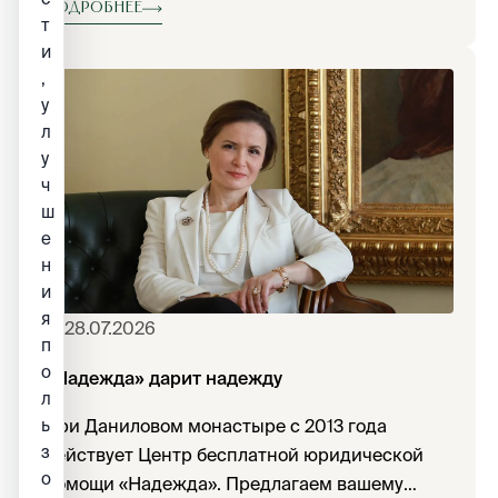
случаю престольного праздника.
Подробнее
т
и
,
у
л
у
ч
ш
е
н
и
я
28.07.2026
п
о
«Надежда» дарит надежду
л
ь
При Даниловом монастыре с 2013 года
з
действует Центр бесплатной юридической
о
помощи «Надежда». Предлагаем вашему