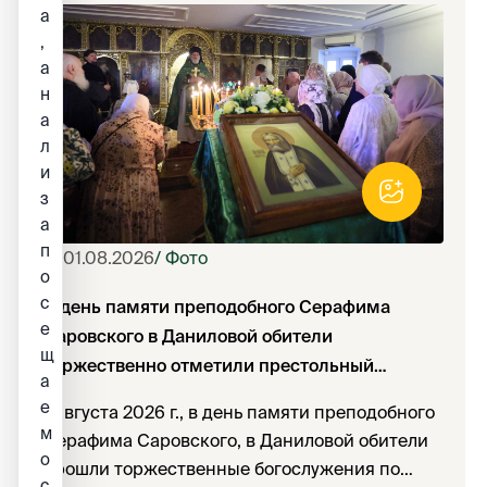
Петербургской.
а
,
а
н
а
л
и
з
а
п
01.08.2026
/ Фото
о
с
В день памяти преподобного Серафима
е
Саровского в Даниловой обители
щ
торжественно отметили престольный
а
праздник
е
1 августа 2026 г., в день памяти преподобного
м
Серафима Саровского, в Даниловой обители
о
прошли торжественные богослужения по
с