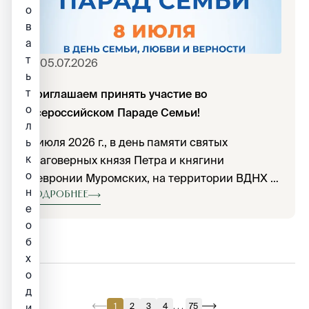
о
в
а
т
05.07.2026
ь
т
Приглашаем принять участие во
о
Всероссийском Параде Семьи!
л
8 июля 2026 г., в день памяти святых
ь
к
благоверных князя Петра и княгини
о
Февронии Муромских, на территории ВДНХ в
н
Москве состоится Всероссийский Парад
Подробнее
е
Семьи.
о
б
х
о
д
...
1
2
3
4
75
и