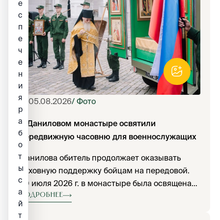
е
с
п
е
ч
е
н
и
я
05.08.2026
/ Фото
р
а
В Даниловом монастыре освятили
б
передвижную часовню для военнослужащих
о
т
Данилова обитель продолжает оказывать
ы
духовную поддержку бойцам на передовой.
с
30 июля 2026 г. в монастыре была освящена
а
мобильная часовня для военнослужащих во
Подробнее
й
имя святой блаженной Ксении
т