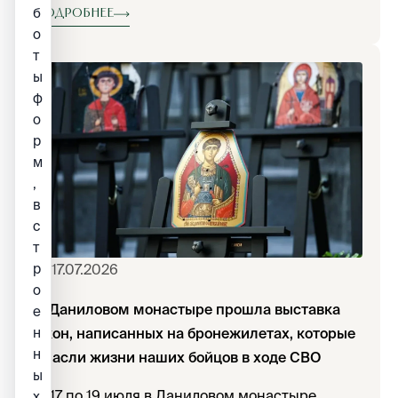
б
обители Москвы Свято-Даниловом монастыре
Подробнее
о
можно поклониться одному из
т
многочисленных списков этого образа.
ы
ф
о
р
м
,
в
с
т
р
17.07.2026
о
В Даниловом монастыре прошла выставка
е
н
икон, написанных на бронежилетах, которые
н
спасли жизни наших бойцов в ходе СВО
ы
С 17 по 19 июля в Даниловом монастыре
х