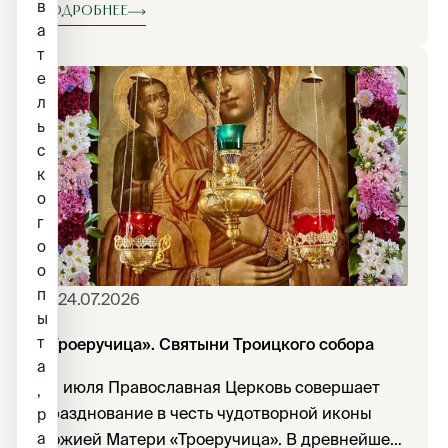
в
вниманию интервью руководителя Центра,
Подробнее
а
адвоката Марии Лукьяновой интернет-
т
журналу «Прихожанин».
е
л
ь
с
к
о
г
о
о
п
24.07.2026
ы
т
«Троеручица». Святыни Троицкого собора
а
25 июля Православная Церковь совершает
,
празднование в честь чудотворной иконы
р
а
Божией Матери «Троеручица». В древнейшей