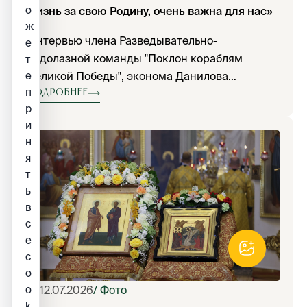
о
жизнь за свою Родину, очень важна для нас»
ж
Интервью члена Разведывательно-
е
водолазной команды "Поклон кораблям
т
е
Великой Победы", эконома Данилова
п
монастыря игумена Иннокентия (Ольхового),
Подробнее
р
посвященное уникальной находке,
и
обнаруженной в ходе поисковых работ
н
команды в рамках проекта «Москитный флот
я
Победы».
т
ь
в
с
е
c
o
o
12.07.2026
/ Фото
k