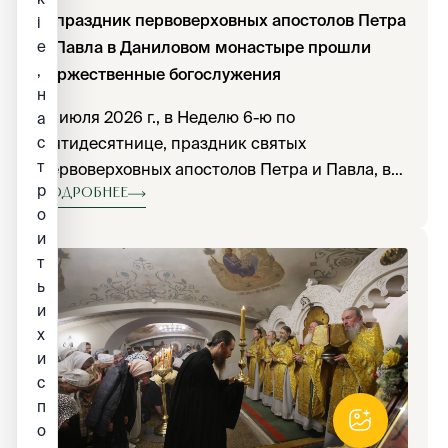
В праздник первоверховных апостолов Петра
i
e
и Павла в Даниловом монастыре прошли
,
торжественные богослужения
н
12 июля 2026 г., в Неделю 6-ю по
а
с
Пятидесятнице, праздник святых
т
первоверховных апостолов Петра и Павла, в
р
Даниловом монастыре совершены
Подробнее
о
торжественные богослужения.
и
т
ь
и
х
и
с
п
о