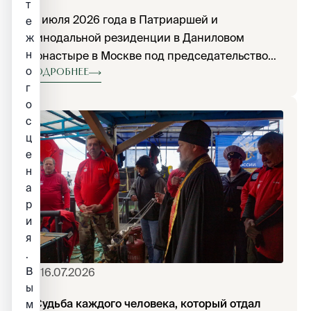
т
16 июля 2026 года в Патриаршей и
е
Синодальной резиденции в Даниловом
ж
н
монастыре в Москве под председательством
о
Святейшего Патриарха Московского и всея
Подробнее
г
Руси Кирилла состоялось очередное
о
заседание Священного Синода Русской
с
Православной Церкви.
ц
е
н
а
р
и
я
.
В
16.07.2026
ы
«Судьба каждого человека, который отдал
м