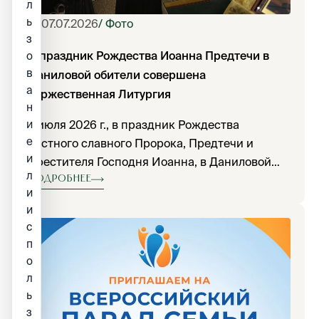
л
ь
07.07.2026
/ Фото
з
В праздник Рождества Иоанна Предтечи в
о
в
Даниловой обители совершена
а
торжественная Литургия
н
и
7 июля 2026 г., в праздник Рождества
е
честного славного Пророка, Предтечи и
и
Крестителя Господня Иоанна, в Даниловой
л
обители прошли торжественные
Подробнее
и
богослужения.
и
с
п
о
л
ь
з