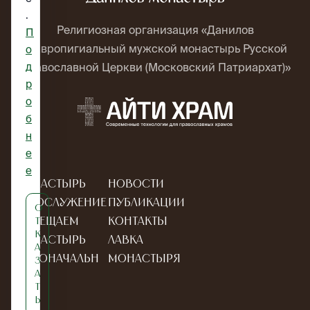
.
Религиозная организация «Данилов
П
ставропигиальный мужской монастырь Русской
о
д
Православной Церкви (Московский Патриархат)»
р
о
б
н
е
е
Монастырь
Новости
Богослужение
Публикации
О
Посещаем
Контакты
т
к
монастырь
Лавка
а
Новоначальн
монастыря
з
а
ым
т
ь