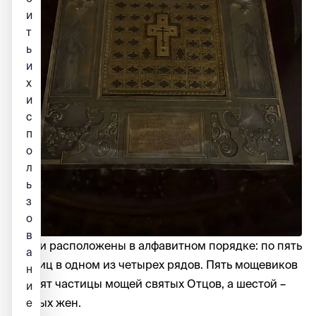
и
т
ь
и
х
и
с
п
о
л
ь
з
о
в
Мощи расположены в алфавитном порядке: по пять
а
частиц в одном из четырех рядов. Пять мощевиков
н
хранят частицы мощей святых Отцов, а шестой –
и
святых жен.
е