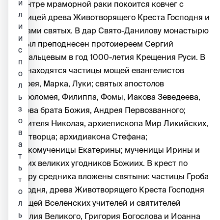
и
В центре мраморной раки покоится ковчег с
л
частицей древа Животворящего Креста Господня и
и
мощами святых. В дар Свято-Данилову монастырю
и
он был преподнесен протоиереем Сергий
с
Суздальцевым в год 1000-летия Крещения Руси. В
п
нем находятся частицы мощей евангелистов
о
Матфея, Марка, Луки; святых апостолов
л
Варфоломея, Филиппа, Фомы, Иакова Зеведеева,
ь
з
Иакова брата Божия, Андрея Первозванного;
о
святителя Николая, архиепископа Мир Ликийских,
в
Чудотворца; архидиакона Стефана;
а
великомученицы Екатерины; мученицы Ирины и
т
других великих угодников Божиих. В крест по
ь
центру средника вложены святыни: частицы Гроба
т
Господня, древа Животворящего Креста Господня
о
и мощей Вселенских учителей и святителей
л
ь
Василия Великого, Григория Богослова и Иоанна