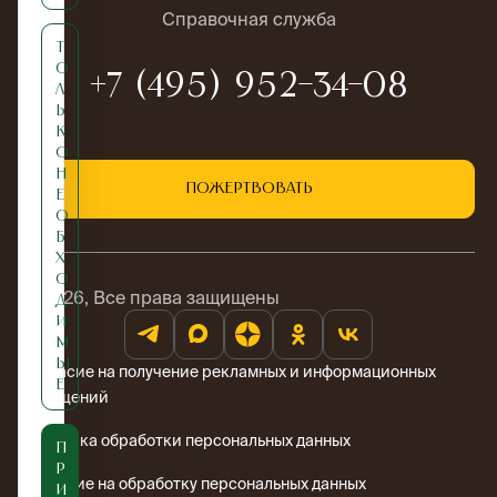
Справочная служба
Т
о
+7 (495) 952-34-08
л
ь
к
о
н
Пожертвовать
е
о
б
х
о
© 2026, Все права защищены
д
и
м
ы
Согласие на получение рекламных и информационных
е
сообщений
Политика обработки персональных данных
П
р
Согласие на обработку персональных данных
и