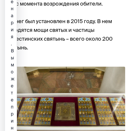
е
лет с момента возрождения обители.
н
а
Ковчег был установлен в 2015 году. В нем
р
находятся мощи святых и частицы
и
я
Палестинских святынь – всего около 200
.
святынь.
В
ы
м
о
ж
е
т
е
п
р
и
н