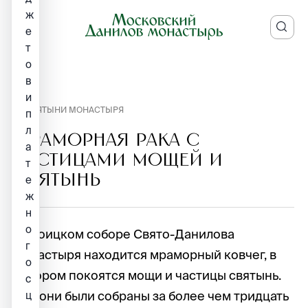
ж
е
т
о
в
и
СВЯТЫНИ МОНАСТЫРЯ
п
л
МРАМОРНАЯ РАКА С
а
ЧАСТИЦАМИ МОЩЕЙ И
т
СВЯТЫНЬ
е
ж
н
о
В Троицком соборе Свято-Данилова
г
монастыря находится мраморный ковчег, в
о
котором покоятся мощи и частицы святынь.
с
Все они были собраны за более чем тридцать
ц