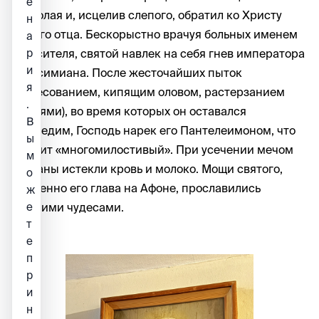
е
Ермолая и, исцелив слепого, обратил ко Христу
н
своего отца. Бескорыстно врачуя больных именем
а
р
Спасителя, святой навлек на себя гнев императора
и
Максимиана. После жесточайших пыток
я
(колесованием, кипящим оловом, растерзанием
.
зверями), во время которых он оставался
В
невредим, Господь нарек его Пантелеимоном, что
ы
значит «многомилостивый». При усечении мечом
м
из раны истекли кровь и молоко. Мощи святого,
о
особенно его глава на Афоне, прославились
ж
е
многими чудесами.
т
е
п
р
и
н