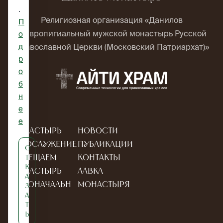
.
Религиозная организация «Данилов
П
ставропигиальный мужской монастырь Русской
о
д
Православной Церкви (Московский Патриархат)»
р
о
б
н
е
е
Монастырь
Новости
Богослужение
Публикации
О
Посещаем
Контакты
т
к
монастырь
Лавка
а
Новоначальн
монастыря
з
а
ым
т
ь