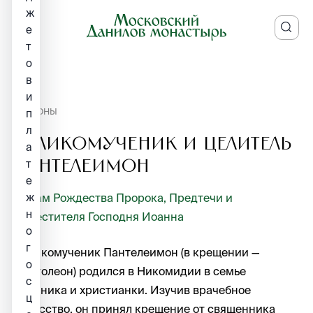
ж
е
т
о
в
и
ИКОНЫ
п
л
Великомученик и целитель
а
Пантелеимон
т
е
ж
Храм Рождества Пророка, Предтечи и
н
Крестителя Господня Иоанна
о
г
Великомученик Пантелеимон (в крещении —
о
Пантолеон) родился в Никомидии в семье
с
язычника и христианки. Изучив врачебное
ц
искусство, он принял крещение от священника