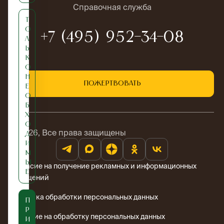
Справочная служба
Т
о
+7 (495) 952-34-08
л
ь
к
о
н
Пожертвовать
е
о
б
х
о
© 2026, Все права защищены
д
и
м
ы
Согласие на получение рекламных и информационных
е
сообщений
Политика обработки персональных данных
П
р
Согласие на обработку персональных данных
и