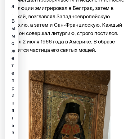
я
революции эмигрировал в Белград, затем в
.
Шанхай, возглавлял Западноевропейскую
В
епархию, а затем и Сан-Францисскую. Каждый
ы
день он совершал литургию, строго постился.
м
Почил 2 июля 1966 года в Америке. В образе
о
покоится частица его святых мощей.
ж
е
т
е
п
р
и
н
я
т
ь
в