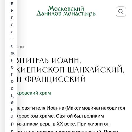
в
и
п
л
а
т
е
ИКОНЫ
ж
Святитель Иоанн,
н
о
архиепископ Шанхайский,
г
Сан-Францисский
о
с
Покровский храм
ц
е
Икона святителя Иоанна (Максимовича) находится
н
в Покровском храме. Святой был великим
а
р
подвижником веры в ХХ веке. При жизни он
и
получил дал прозорливости и исцелений. После