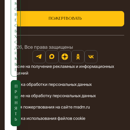
к
о
н
Пожертвовать
е
о
б
х
о
© 2026, Все права защищены
д
и
м
ы
Согласие на получение рекламных и информационных
е
сообщений
Политика обработки персональных данных
П
р
Согласие на обработку персональных данных
и
н
Условия пожертвования на сайте msdm.ru
я
т
Политика использования файлов cookie
ь