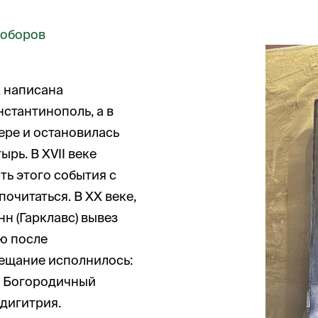
Соборов
, написана
нстантинополь, а в
ере и остановилась
рь. В XVII веке
сть этого события с
очитаться. В XX веке,
н (Гарклавс) вывез
ию после
вещание исполнилось:
й Богородичный
Одигитрия.