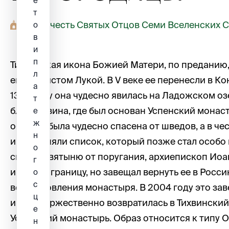
е
т
Храм в честь Святых Отцов Семи Вселенских 
о
в
и
п
Тихвинская икона Божией Матери, по преданию
л
евангелистом Лукой. В V веке ее перенесли в Ко
а
1383 году она чудесно явилась на Ладожском оз
т
близ Тихвина, где был основан Успенский монасты
е
ж
обитель была чудесно спасена от шведов, а в че
н
иконы сняли список, который позже стал особо п
о
спасая святыню от поругания, архиепископ Иоан
г
икону за границу, но завещал вернуть ее в Росс
о
с
восстановления монастыря. В 2004 году это за
ц
икона торжественно возвратилась в Тихвински
е
Успенский монастырь. Образ относится к типу 
н