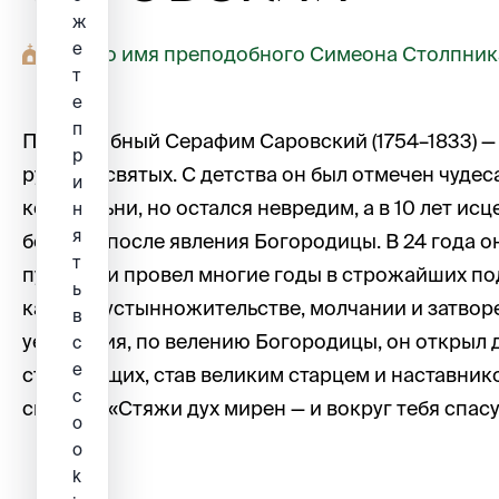
ж
е
Храм во имя преподобного Симеона Столпник
т
е
п
Преподобный Серафим Саровский (1754–1833) —
р
русских святых. С детства он был отмечен чудесам
и
колокольни, но остался невредим, а в 10 лет ис
н
я
болезни после явления Богородицы. В 24 года о
т
пустынь и провел многие годы в строжайших по
ь
камне, пустынножительстве, молчании и затвор
в
уединения, по велению Богородицы, он открыл 
с
е
страждущих, став великим старцем и наставнико
c
святого: «Стяжи дух мирен — и вокруг тебя спас
o
o
k