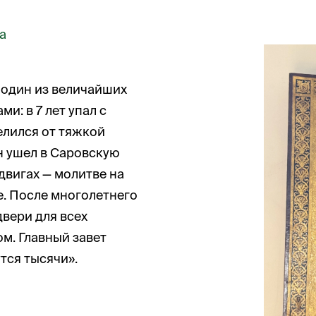
а
 один из величайших
и: в 7 лет упал с
целился от тяжкой
н ушел в Саровскую
двигах — молитве на
е. После многолетнего
двери для всех
м. Главный завет
утся тысячи».