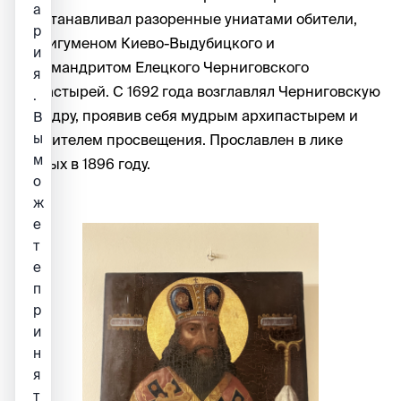
а
восстанавливал разоренные униатами обители,
р
был игуменом Киево-Выдубицкого и
и
архимандритом Елецкого Черниговского
я
монастырей. С 1692 года возглавлял Черниговскую
.
кафедру, проявив себя мудрым архипастырем и
В
ы
ревнителем просвещения. Прославлен в лике
м
святых в 1896 году.
о
ж
е
т
е
п
р
и
н
я
т