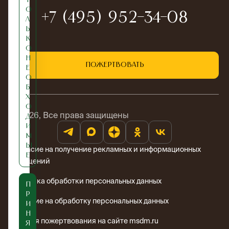
о
+7 (495) 952-34-08
л
ь
к
о
н
Пожертвовать
е
о
б
х
о
© 2026, Все права защищены
д
и
м
ы
Согласие на получение рекламных и информационных
е
сообщений
Политика обработки персональных данных
П
р
Согласие на обработку персональных данных
и
н
Условия пожертвования на сайте msdm.ru
я