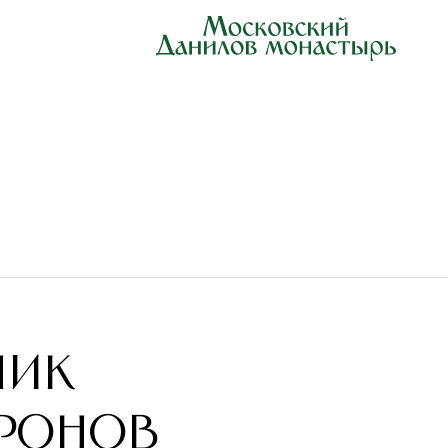
ник
еронов