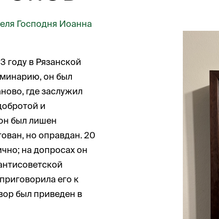
теля Господня Иоанна
3 году в Рязанской
еминарию, он был
аново, где заслужил
добротой и
он был лишен
тован, но оправдан. 20
чно; на допросах он
антисоветской
 приговорила его к
овор был приведен в