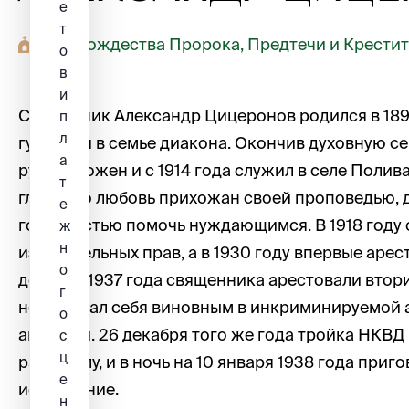
е
т
Храм Рождества Пророка, Предтечи и Крести
о
в
и
Священник Александр Цицеронов родился в 189
п
л
губернии в семье диакона. Окончив духовную с
а
рукоположен и с 1914 года служил в селе Полив
т
глубокую любовь прихожан своей проповедью, 
е
готовностью помочь нуждающимся. В 1918 году 
ж
н
избирательных прав, а в 1930 году впервые арес
о
декабря 1937 года священника арестовали втори
г
не признал себя виновным в инкриминируемой 
о
агитации. 26 декабря того же года тройка НКВД
с
ц
расстрелу, и в ночь на 10 января 1938 года приг
е
исполнение.
н