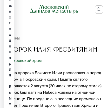
ж
н
о
г
о
с
ИКОНЫ
ц
е
Пророк Илия Фесвитянин
н
а
Покровский храм
р
и
Икона пророка Божиего Илии расположена перед
я
входом в Покровский храм. Память святого
.
совершается 2 августа (20 июля по старому стилю).
В
Пророк был взят на Небеса живым на огненной
ы
м
колеснице. По преданию, в последние времена он
о
станет Предтечей Второго Пришествия Христа и