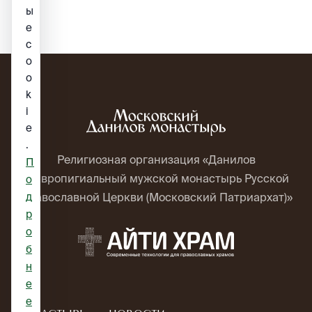
ы
е
c
o
o
k
i
e
.
Религиозная организация «Данилов
П
ставропигиальный мужской монастырь Русской
о
д
Православной Церкви (Московский Патриархат)»
р
о
б
н
е
е