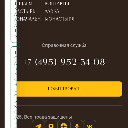
Посещаем
Контакты
т
к
монастырь
Лавка
а
Новоначальн
монастыря
з
а
ым
т
ь
Справочная служба
Т
о
+7 (495) 952-34-08
л
ь
к
о
н
Пожертвовать
е
о
б
х
о
© 2026, Все права защищены
д
и