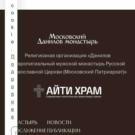
c
o
o
k
i
e
.
Религиозная организация «Данилов
П
ставропигиальный мужской монастырь Русской
о
д
Православной Церкви (Московский Патриархат)»
р
о
б
н
е
е
Монастырь
Новости
Богослужение
Публикации
О