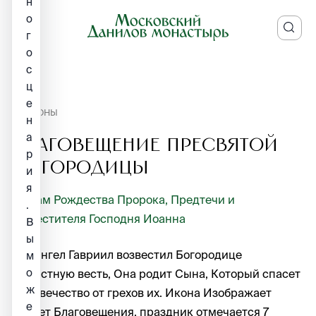
н
о
г
о
с
ц
е
ИКОНЫ
н
а
Благовещение Пресвятой
р
Богородицы
и
я
Храм Рождества Пророка, Предтечи и
.
Крестителя Господня Иоанна
В
ы
Архангел Гавриил возвестил Богородице
м
о
радостную весть, Она родит Сына, Который спасет
ж
человечество от грехов их. Икона Изображает
е
сюжет Благовещения, праздник отмечается 7