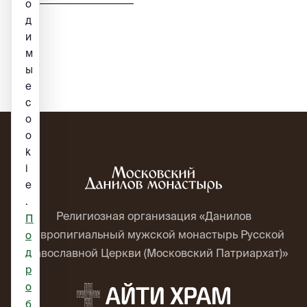
о
д
и
м
ы
е
c
o
o
k
i
e
.
Религиозная организация «Данилов
П
ставропигиальный мужской монастырь Русской
о
д
Православной Церкви (Московский Патриархат)»
р
о
б