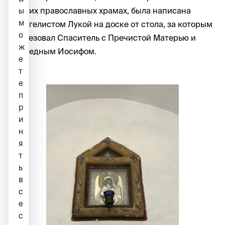
многих православных храмах, была написана
ы
м
Евангелистом Лукой на доске от стола, за которым
о
трапезовал Спаситель с Пречистой Матерью и
ж
праведным Иосифом.
е
т
е
п
р
и
н
я
т
ь
в
с
е
c