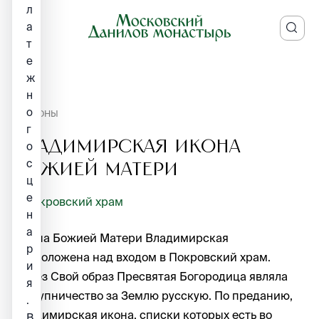
л
а
т
е
ж
н
о
ИКОНЫ
г
Владимирская икона
о
с
Божией Матери
ц
е
Покровский храм
н
а
Икона Божией Матери Владимирская
р
расположена над входом в Покровский храм.
и
Через Свой образ Пресвятая Богородица являла
я
заступничество за Землю русскую. По преданию,
.
Владимирская икона, списки которых есть во
В