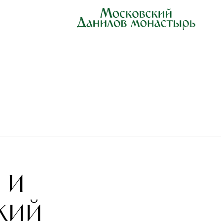
 и
кий