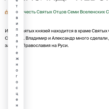
е
т
Храм в честь Святых Отцов Семи Вселенских 
о
в
и
п
Икона святых князей находится в храме Святых
л
Соборов. Владимир и Александр много сделали 
а
защиты Православия на Руси.
т
е
ж
н
о
г
о
с
ц
е
н