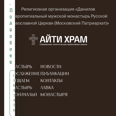
.
Религиозная организация «Данилов
П
ставропигиальный мужской монастырь Русской
о
д
Православной Церкви (Московский Патриархат)»
р
о
б
н
е
е
Монастырь
Новости
Богослужение
Публикации
О
Посещаем
Контакты
т
к
монастырь
Лавка
а
Новоначальн
монастыря
з
а
ым
т
ь