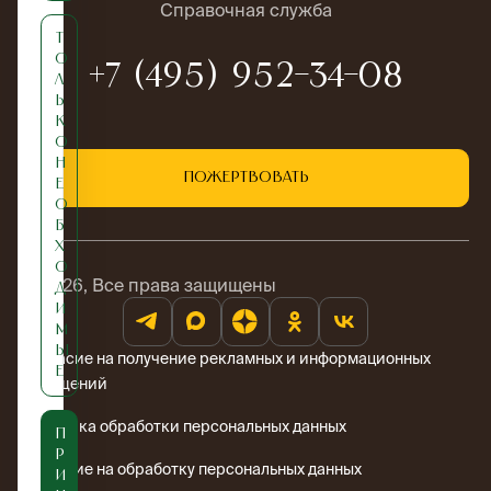
Справочная служба
Т
о
+7 (495) 952-34-08
л
ь
к
о
н
Пожертвовать
е
о
б
х
о
© 2026, Все права защищены
д
и
м
ы
Согласие на получение рекламных и информационных
е
сообщений
Политика обработки персональных данных
П
р
Согласие на обработку персональных данных
и