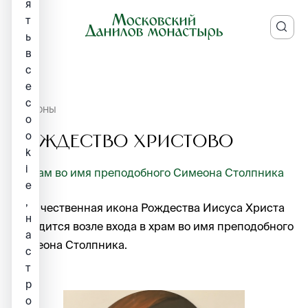
я
т
ь
в
с
е
c
ИКОНЫ
o
o
Рождество Христово
k
i
Храм во имя преподобного Симеона Столпника
e
,
Величественная икона Рождества Иисуса Христа
н
находится возле входа в храм во имя преподобного
а
Симеона Столпника.
с
т
р
о