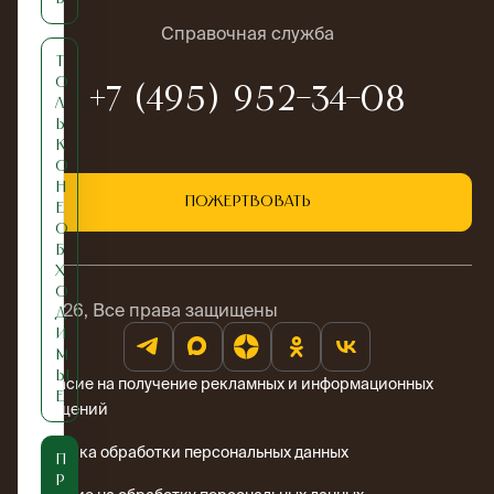
Справочная служба
Т
о
+7 (495) 952-34-08
л
ь
к
о
н
Пожертвовать
е
о
б
х
о
© 2026, Все права защищены
д
и
м
ы
Согласие на получение рекламных и информационных
е
сообщений
Политика обработки персональных данных
П
р