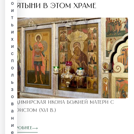
о
СВЯТЫНИ В ЭТОМ ХРАМЕ
и
т
ь
и
х
и
с
п
о
л
ь
з
о
Владимирская икона Божией Матери с
в
Акафистом (XVI в.)
а
н
и
Подробнее
е