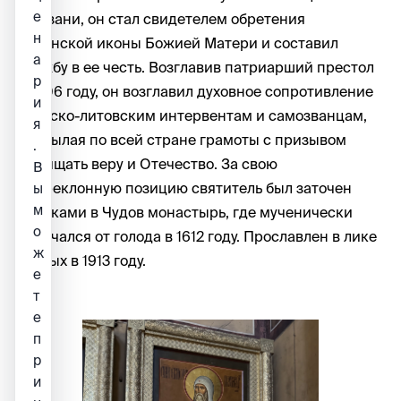
е
в Казани, он стал свидетелем обретения
н
Казанской иконы Божией Матери и составил
а
службу в ее честь. Возглавив патриарший престол
р
в 1606 году, он возглавил духовное сопротивление
и
польско-литовским интервентам и самозванцам,
я
рассылая по всей стране грамоты с призывом
.
защищать веру и Отечество. За свою
В
непреклонную позицию святитель был заточен
ы
м
поляками в Чудов монастырь, где мученически
о
скончался от голода в 1612 году. Прославлен в лике
ж
святых в 1913 году.
е
т
е
п
р
и