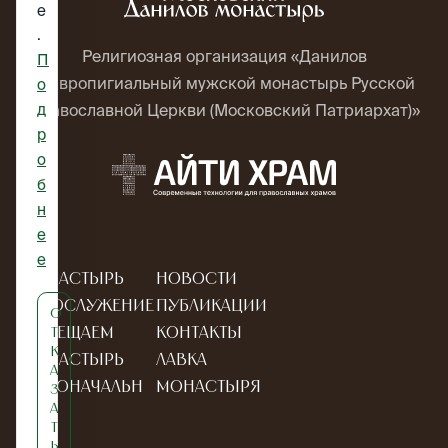
e
.
Религиозная организация «Данилов
П
ставропигиальный мужской монастырь Русской
о
д
Православной Церкви (Московский Патриархат)»
р
о
б
н
е
е
Монастырь
Новости
Богослужение
Публикации
О
Посещаем
Контакты
т
к
монастырь
Лавка
а
Новоначальн
монастыря
з
а
ым
т
ь