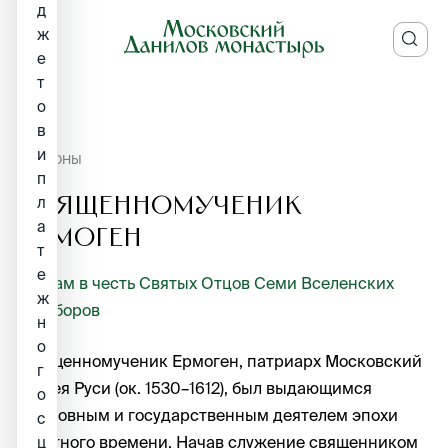
д
ж
е
т
о
в
и
ИКОНЫ
п
Священномученик
л
а
Ермоген
т
е
Храм в честь Святых Отцов Семи Вселенских
ж
Соборов
н
о
Священномученик Ермоген, патриарх Московский
г
и всея Руси (ок. 1530–1612), был выдающимся
о
церковным и государственным деятелем эпохи
с
Смутного времени. Начав служение священником
ц