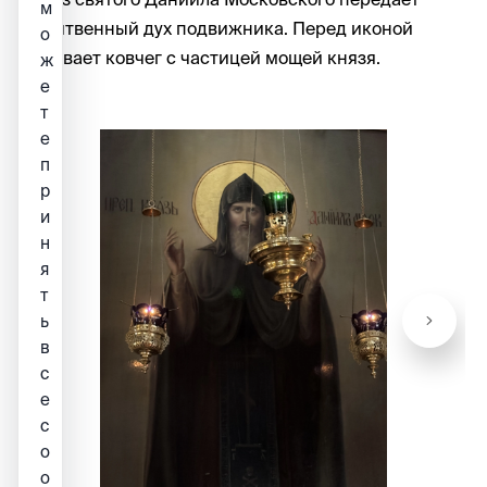
м
молитвенный дух подвижника. Перед иконой
о
почивает ковчег с частицей мощей князя.
ж
е
т
е
п
р
и
н
я
т
ь
в
с
е
c
o
o