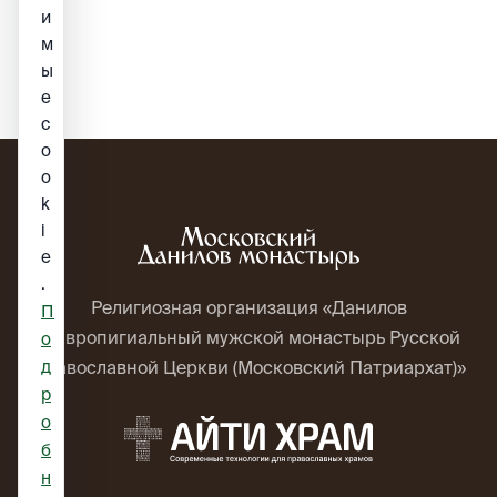
и
м
ы
е
c
o
o
k
i
e
.
Религиозная организация «Данилов
П
ставропигиальный мужской монастырь Русской
о
д
Православной Церкви (Московский Патриархат)»
р
о
б
н