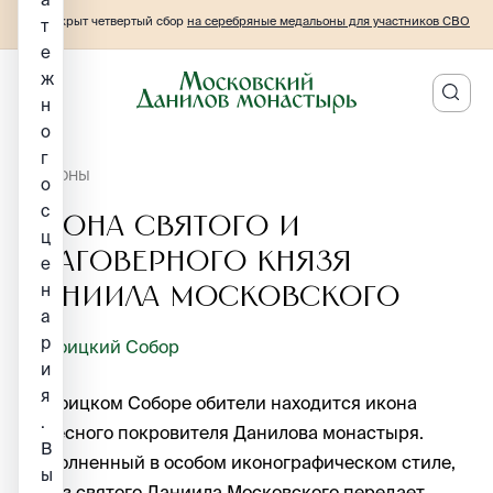
Открыт четвертый сбор
на серебряные медальоны для участников СВО
т
е
ж
н
о
г
ИКОНЫ
о
с
Икона святого и
ц
благоверного князя
е
н
Даниила Московского
а
р
Троицкий Собор
и
я
В Троицком Соборе обители находится икона
.
Небесного покровителя Данилова монастыря.
В
Выполненный в особом иконографическом стиле,
ы
образ святого Даниила Московского передает