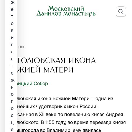
ж
е
т
о
в
и
п
ИКОНЫ
л
а
Боголюбская икона
т
Божией Матери
е
ж
Троицкий Собор
н
о
Боголюбская икона Божией Матери — одна из
г
древнейших чудотворных икон России,
о
написанная в XII веке по повелению князя Андрея
с
Боголюбского. В 1155 году, во время переезда князя
ц
е
из Вышгорода во Владимир, ему явилась