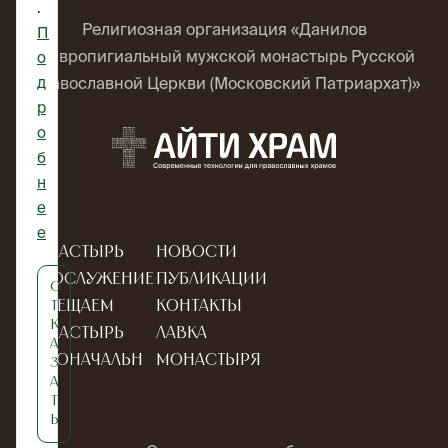
.
Религиозная организация «Данилов
П
ставропигиальный мужской монастырь Русской
о
д
Православной Церкви (Московский Патриархат)»
р
о
б
н
е
е
Монастырь
Новости
Богослужение
Публикации
О
Посещаем
Контакты
т
к
монастырь
Лавка
а
Новоначальн
монастыря
з
а
ым
т
ь