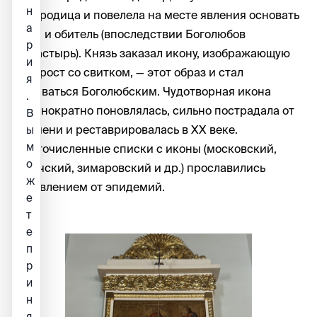
н
Богородица и повелела на месте явления основать
а
храм и обитель (впоследствии Боголюбов
р
монастырь). Князь заказал икону, изображающую
и
Ее в рост со свитком, — этот образ и стал
я
называться Боголюбским. Чудотворная икона
.
неоднократно поновлялась, сильно пострадала от
В
времени и реставрировалась в XX веке.
ы
м
Многочисленные списки с иконы (московский,
о
угличский, зимаровский и др.) прославились
ж
избавлением от эпидемий.
е
т
е
п
р
и
н
я