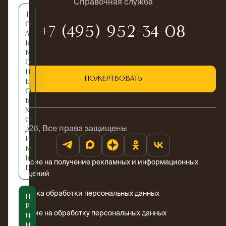
Справочная служба
Т
о
+7 (495) 952-34-08
л
ь
к
о
н
Пожертвовать
е
о
б
х
о
© 2026, Все права защищены
д
и
м
ы
Согласие на получение рекламных и информационных
е
сообщений
Политика обработки персональных данных
П
р
Согласие на обработку персональных данных
и
н