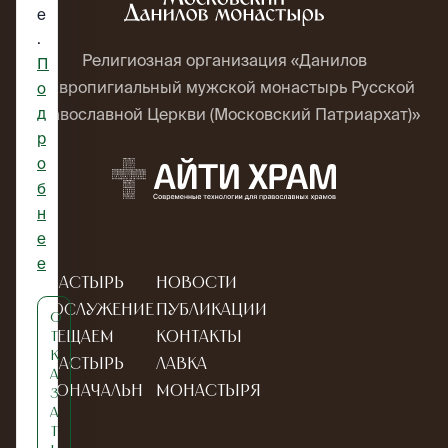
e
.
Религиозная организация «Данилов
П
ставропигиальный мужской монастырь Русской
о
д
Православной Церкви (Московский Патриархат)»
р
о
б
н
е
е
Монастырь
Новости
Богослужение
Публикации
О
Посещаем
Контакты
т
к
монастырь
Лавка
а
Новоначальн
монастыря
з
а
ым
т