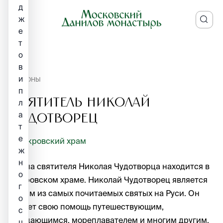
д
ж
е
т
о
в
и
ИКОНЫ
п
Святитель Николай
л
а
Чудотворец
т
е
Покровский храм
ж
н
Икона святителя Николая Чудотворца находится в
о
Покровском храме. Николай Чудотворец является
г
одним из самых почитаемых святых на Руси. Он
о
являет свою помощь путешествующим,
с
нуждающимся, мореплавателем и многим другим.
ц