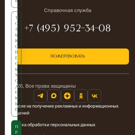
ь
Справочная служба
Т
о
+7 (495) 952-34-08
л
ь
к
о
н
Пожертвовать
е
о
б
х
о
© 2026, Все права защищены
д
и
м
ы
Согласие на получение рекламных и информационных
е
сообщений
Политика обработки персональных данных
П
р