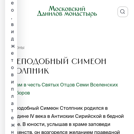
е
о
,
в
и
д
ж
ИКОНЫ
е
т
Преподобный Симеон
о
Столпник
в
и
Храм в честь Святых Отцов Семи Вселенских
п
Соборов
л
а
Преподобный Симеон Столпник родился в
т
середине IV века в Антиохии Сирийской в бедной
е
семье. В юности, услышав в храме заповеди
ж
н
Блаженств, он возгорелся желанием праведной