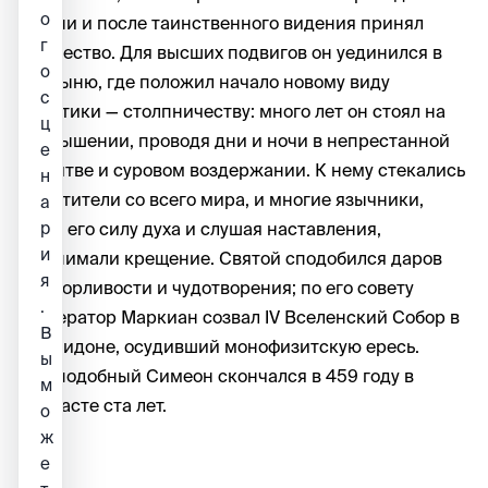
о
жизни и после таинственного видения принял
г
иночество. Для высших подвигов он уединился в
о
пустыню, где положил начало новому виду
с
аскетики — столпничеству: много лет он стоял на
ц
возвышении, проводя дни и ночи в непрестанной
е
молитве и суровом воздержании. К нему стекались
н
посетители со всего мира, и многие язычники,
а
р
видя его силу духа и слушая наставления,
и
принимали крещение. Святой сподобился даров
я
прозорливости и чудотворения; по его совету
.
император Маркиан созвал IV Вселенский Собор в
В
Халкидоне, осудивший монофизитскую ересь.
ы
Преподобный Симеон скончался в 459 году в
м
возрасте ста лет.
о
ж
е