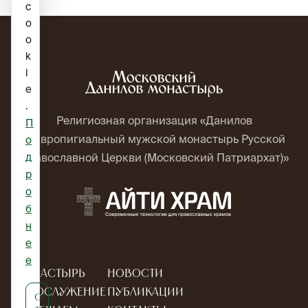
c
o
o
k
i
e
.
Религиозная организация «Данилов
П
ставропигиальный мужской монастырь Русской
о
д
Православной Церкви (Московский Патриархат)»
р
о
б
н
е
е
Монастырь
Новости
Богослужение
Публикации
О