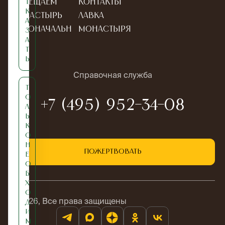
Посещаем
Контакты
т
к
монастырь
Лавка
а
Новоначальн
монастыря
з
а
ым
т
ь
Справочная служба
Т
о
+7 (495) 952-34-08
л
ь
к
о
н
Пожертвовать
е
о
б
х
о
© 2026, Все права защищены
д
и
м