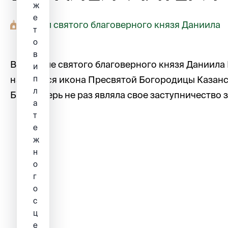
ж
е
Придел святого благоверного князя Даниила
т
о
в
В приделе святого благоверного князя Даниила
и
п
находится икона Пресвятой Богородицы Казанск
л
Богоматерь не раз являла свое заступничество 
а
т
е
ж
н
о
г
о
с
ц
е