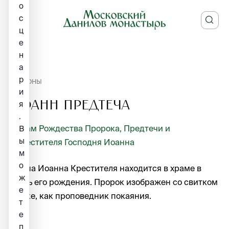
о
с
ц
е
н
а
р
ИКОНЫ
и
Иоанн Предтеча
я
.
Храм Рождества Пророка, Предтечи и
В
ы
Крестителя Господня Иоанна
м
о
Икона Иоанна Крестителя находится в храме в
ж
честь его рождения. Пророк изображен со свитком
е
в руке, как проповедник покаяния.
т
е
п