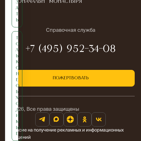
Новоначальн
монастыря
з
а
ым
т
ь
Справочная служба
Т
о
+7 (495) 952-34-08
л
ь
к
о
н
Пожертвовать
е
о
б
х
о
© 2026, Все права защищены
д
и
м
ы
Согласие на получение рекламных и информационных
е
сообщений