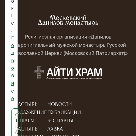
o
k
i
e
.
Религиозная организация «Данилов
П
ставропигиальный мужской монастырь Русской
о
д
Православной Церкви (Московский Патриархат)»
р
о
б
н
е
е
Монастырь
Новости
Богослужение
Публикации
О
Посещаем
Контакты
т
к
монастырь
Лавка
а