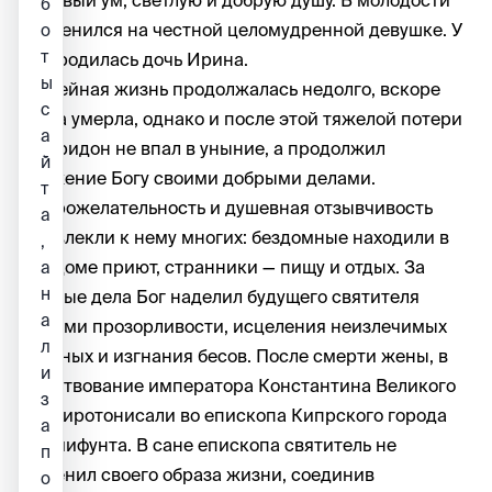
б
он женился на честной целомудренной девушке. У
о
т
них родилась дочь Ирина.
ы
Семейная жизнь продолжалась недолго, вскоре
с
жена умерла, однако и после этой тяжелой потери
а
Спиридон не впал в уныние, а продолжил
й
служение Богу своими добрыми делами.
т
Доброжелательность и душевная отзывчивость
а
привлекли к нему многих: бездомные находили в
,
его доме приют, странники — пищу и отдых. За
а
н
добрые дела Бог наделил будущего святителя
а
дарами прозорливости, исцеления неизлечимых
л
больных и изгнания бесов. После смерти жены, в
и
царствование императора Константина Великого
з
его хиротонисали во епископа Кипрского города
а
Тримифунта. В сане епископа святитель не
п
изменил своего образа жизни, соединив
о