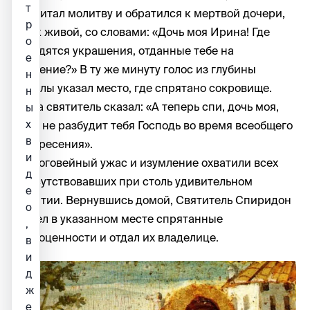
т
прочитал молитву и обратился к мертвой дочери,
р
как к живой, со словами: «Дочь моя Ирина! Где
о
находятся украшения, отданные тебе на
е
хранение?» В ту же минуту голос из глубины
н
могилы указал место, где спрятано сокровище.
н
Тогда святитель сказал: «А теперь спи, дочь моя,
ы
х
пока не разбудит тебя Господь во время всеобщего
в
воскресения».
и
Благоговейный ужас и изумление охватили всех
д
присутствовавших при столь удивительном
е
событии. Вернувшись домой, Святитель Спиридон
о
нашел в указанном месте спрятанные
,
драгоценности и отдал их владелице.
в
и
д
ж
е