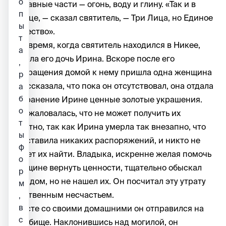
о
составные части — огонь, воду и глину. «Так и в
п
Троице, — сказал святитель, — Три Лица, но Единое
ы
Божество».
т
В то время, когда святитель находился в Никее,
а
умерла его дочь Ирина. Вскоре после его
,
возвращения домой к нему пришла одна женщина
р
и рассказала, что пока он отсутствовал, она отдала
а
б
на хранение Ирине ценные золотые украшения.
о
Она жаловалась, что не может получить их
т
обратно, так как Ирина умерла так внезапно, что
ы
не оставила никаких распоряжений, и никто не
ф
может их найти. Владыка, искренне желая помочь
о
женщине вернуть ценности, тщательно обыскал
р
весь дом, но не нашел их. Он посчитал эту утрату
м
собственным несчастьем.
,
в
Вместе со своими домашними он отправился на
с
кладбище. Наклонившись над могилой, он