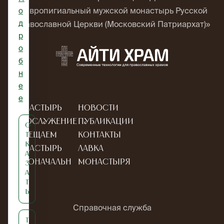
ставропигиальный мужской монастырь Русской
о
д
Православной Церкви (Московский Патриархат)»
р
о
б
н
е
е
Монастырь
Новости
Богослужение
Публикации
О
Посещаем
Контакты
т
к
монастырь
Лавка
а
Новоначальн
монастыря
з
а
ым
т
ь
Справочная служба
Т