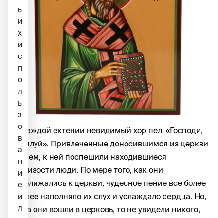
ь
и
х
и
с
п
о
л
ь
з
о
На каждой ектении невидимый хор пел: «Господи,
в
помилуй». Привлеченные доносившимся из церкви
а
пением, к ней поспешили находившиеся
н
поблизости люди. По мере того, как они
и
приближались к церкви, чудесное пение все более
е
и более наполняло их слух и услаждало сердца. Но,
и
л
когда они вошли в церковь, то не увидели никого,