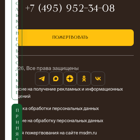
о
+7 (495) 952-34-08
л
ь
к
о
н
Пожертвовать
е
о
б
х
о
© 2026, Все права защищены
д
и
м
ы
Согласие на получение рекламных и информационных
е
сообщений
Политика обработки персональных данных
П
р
Согласие на обработку персональных данных
и
н
Условия пожертвования на сайте msdm.ru
я