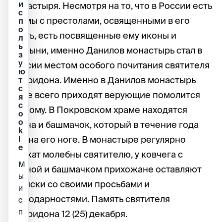
и
монастыря. Несмотря на то, что в России есть
с
храмы с престолами, освященными в его
п
о
честь, есть посвященные ему иконы и
л
ь
святыни, именно Данилов монастырь стал в
з
у
России местом особого почитания святителя
ю
Спиридона. Именно в Данилов монастырь
т
с
чаще всего приходят верующие помолится
я
c
святому. В Покровском храме находятся
o
o
икона и башмачок, который в течение года
k
был на его ноге. В монастыре регулярно
i
e
служат молебны святителю, у ковчега с
М
иконой и башмачком прихожане оставляют
ы
записки со своими просьбами и
и
благодарностями. Память святителя
с
п
Спиридона 12 (25) декабря.