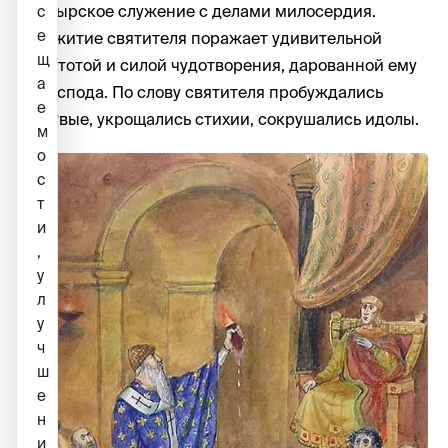
пастырское служение с делами милосердия.
с
е
Все житие святителя поражает удивительной
щ
простотой и силой чудотворения, дарованной ему
а
от Господа. По слову святителя пробуждались
е
мертвые, укрощались стихии, сокрушались идолы.
м
о
с
т
и
,
у
л
у
ч
ш
е
н
и