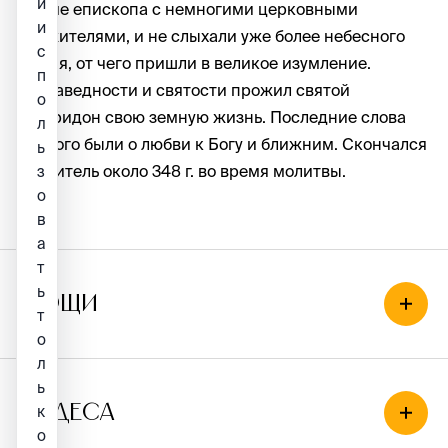
и
кроме епископа с немногими церковными
и
служителями, и не слыхали уже более небесного
с
пения, от чего пришли в великое изумление.
п
В праведности и святости прожил святой
о
Спиридон свою земную жизнь. Последние слова
л
святого были о любви к Богу и ближним. Скончался
ь
святитель около 348 г. во время молитвы.
з
о
в
а
т
ь
Мощи
т
о
л
ь
Чудеса
к
о