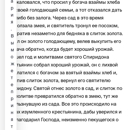
а
и пожаловался, что просил у богача взаймы хлеба
р
для своей голодающей семьи, а тот отказался дать
и
что-либо без залога. Через сад в это время
я
проползала змея, и святитель тронул ее посохом,
.
превратив незаметно для бедняка в слиток золота.
В
Отдал он золото голодающему, велев выкупить его
ы
у богача обратно, когда будет хороший урожай.
м
о
Прошел год и молитвами святого Спиридона
ж
крестьянин собрал хороший урожай, он с лихвой
е
расплатился с богачом за взятый взаймы хлеб и,
т
выкупив слиток золота, вернул его святителю
е
Спиридону. Святой отнес золото в сад, и слиток по
п
его молитве превратился обратно в змею, тут же
р
ускользнувшую из сада. Все это происходило на
и
глазах изумленного крестьянина, дабы уверился и
н
я
возблагодарил Господа, неизменно пекущегося о
т
нас.