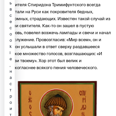
ь
Святителя Спиридона Тримифунтского всегда
в
почитали на Руси как покровителя бедных,
с
бездомных, страдающих. Известен такой случай из
е
жизни святителя. Как-то он зашел в пустую
c
церковь, повелел возжечь лампады и свечи и начал
o
богослужение. Провозгласив: «Мир всем», он и
o
k
диакон услышали в ответ сверху раздавшееся
i
великое множество голосов, возглашающих: «И
e
духови твоему». Хор этот был велик и
,
сладкогласнее всякого пения человеческого.
н
а
с
т
р
о
и
т