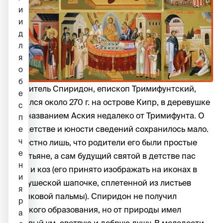
и
и
д
л
я
о
б
Святитель Спиридон, епископ Тримифунтский,
е
родился около 270 г. на острове Кипр, в деревушке
с
под названием Аския недалеко от Тримифунта. О
п
его детстве и юности сведений сохранилось мало.
е
ч
Известно лишь, что родители его были простые
е
крестьяне, а сам будущий святой в детстве пас
н
овец и коз (его принято изображать на иконах в
и
пастушеской шапочке, сплетенной из листьев
я
финиковой пальмы). Спиридон не получил
р
никакого образования, но от природы имел
а
здравый ум, светлую и добрую душу. В молодости