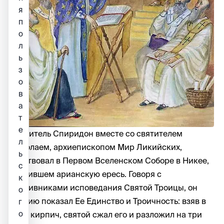
я
п
о
л
ь
з
о
в
а
т
е
Святитель Спиридон вместе со святителем
л
Николаем, архиепископом Мир Ликийских,
ь
участвовал в Первом Вселенском Соборе в Никее,
с
осудившем арианскую ересь. Говоря с
к
противниками исповедания Святой Троицы, он
о
воочию показал Ее Единство и Троичность: взяв в
г
о
руки кирпич, святой сжал его и разложил на три