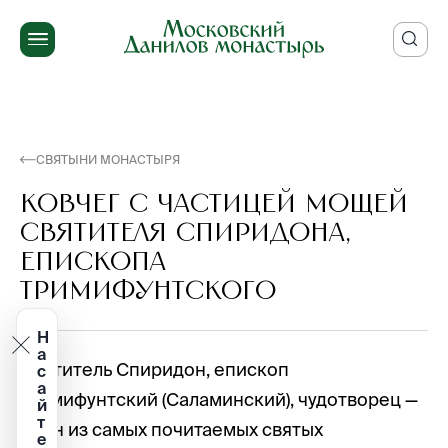
СВЯТЫНИ МОНАСТЫРЯ
КОВЧЕГ С ЧАСТИЦЕЙ МОЩЕЙ
СВЯТИТЕЛЯ СПИРИДОНА,
ЕПИСКОПА
ТРИМИФУНТСКОГО
Н
а
Святитель Спиридон, епископ
с
а
Тримифунтский (Саламинский), чудотворец —
й
т
один из самых почитаемых святых
е