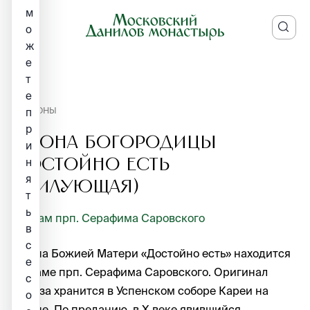
м
о
ж
е
т
е
ИКОНЫ
п
р
Икона Богородицы
и
Достойно есть
н
я
(Милующая)
т
ь
Храм прп. Серафима Саровского
в
с
Икона Божией Матери «Достойно есть» находится
е
в храме прп. Серафима Саровского. Оригинал
c
образа хранится в Успенском соборе Кареи на
o
Афоне. По преданию, в X веке явившийся