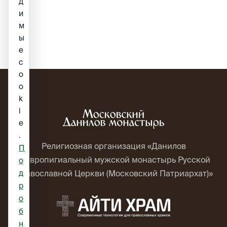
д
и
м
ы
е
c
o
o
k
i
e
.
Религиозная организация «Данилов
П
ставропигиальный мужской монастырь Русской
о
д
Православной Церкви (Московский Патриархат)»
р
о
б
н