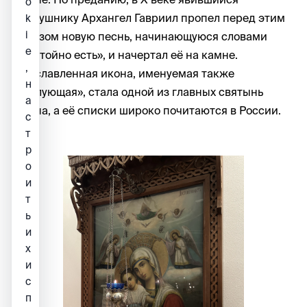
o
послушнику Архангел Гавриил пропел перед этим
k
i
образом новую песнь, начинающуюся словами
e
«Достойно есть», и начертал её на камне.
,
Прославленная икона, именуемая также
н
«Милующая», стала одной из главных святынь
а
Афона, а её списки широко почитаются в России.
с
т
р
о
и
т
ь
и
х
и
с
п