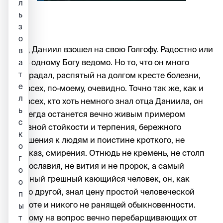
л
ь
з
о
Отец Даниил взошел на свою Голгофу. Радостно или
в
нет – одному Богу ведомо. Но то, что он много
а
т
выстрадал, распятый на долгом кресте болезни,
е
для всех, по-моему, очевидно. Точно так же, как и
л
для всех, кто хоть немного знал отца Даниила, он
ь
навсегда останется вечно живым примером
с
духовной стойкости и терпения, бережного
к
отношения к людям и поистине кроткого, не
о
напоказ, смирения. Отнюдь не кремень, не столп
г
православия, не вития и не пророк, а самый
о
обычный грешный кающийся человек, он, как
о
никто другой, знал цену простой человеческой
п
доброте и никого не ранящей обыкновенности.
ы
Поэтому на вопрос вечно перебарщивающих от
т