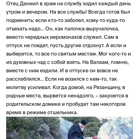
Отец Даниил в храм на службу ходил каждый день
утром и вечером. На все службы! Всегда готов был
подменить: если кто-то заболел, кому-то куда-то
отъехать надо… Он, как палочка-выручалочка,
вместо чередных иеромонахов служил. Сам в
отпуск не поедет, пусть другие отдохнут. А если и
выберется, то все по святым местам. Мог кого-то и
из духовных чад с собой взять. На Валаам, помню,
вместе с ним ездили. И в отпуске он вовсе не
расслаблялся… Если не возился с кем-то, так
молитву усиливал. Когда домой, на Рязанщину, в
родные места, вырвется ненадолго, – закроется в
родительском домике и пробудет там некоторое
время в режиме отшельника.