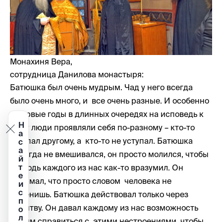
Монахиня Вера,
сотрудница Данилова монастыря:
Батюшка был очень мудрым. Чад у него всегда
было очень много, и все очень разные. И особенно
в первые годы в длинных очередях на исповедь к
Н
нему люди проявляли себя по-разному – кто-то
а
уступал другому, а кто-то не уступал. Батюшка
с
а
никогда не вмешивался, он просто молился, чтобы
й
т
Господь каждого из нас как-то вразумил. Он
е
понимал, что просто словом человека не
и
с
изменишь. Батюшка действовал только через
п
молитву. Он давал каждому из нас возможность
о
л
самим справиться с этими нестроениями, чтобы