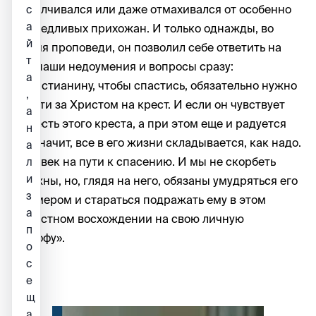
отмалчивался или даже отмахивался от особенно
с
а
надоедливых прихожан. И только однажды, во
й
время проповеди, он позволил себе ответить на
т
все наши недоумения и вопросы сразу:
а
«Христианину, чтобы спастись, обязательно нужно
,
взойти за Христом на крест. И если он чувствует
а
тяжесть этого креста, а при этом еще и радуется
н
ей, значит, все в его жизни складывается, как надо.
а
Человек на пути к спасению. И мы не скорбеть
л
и
должны, но, глядя на него, обязаны умудряться его
з
примером и стараться подражать ему в этом
а
радостном восхождении на свою личную
п
Голгофу».
о
с
е
щ
а