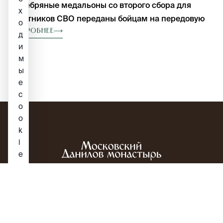
Серебряные медальоны со второго сбора для
х
участников СВО переданы бойцам на передовую
о
Подробнее
д
и
м
ы
е
c
o
o
k
i
e
.
Религиозная организация «Данилов
П
ставропигиальный мужской монастырь Русской
о
д
Православной Церкви (Московский Патриархат)»
р