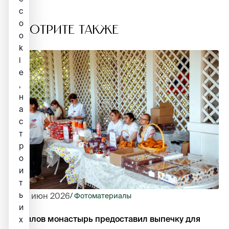
c
o
СМОТРИТЕ ТАКЖЕ
o
k
i
e
,
н
а
с
т
р
о
и
т
ь
25 июн 2026
/ Фотоматериалы
и
Данилов монастырь предоставил выпечку для
х