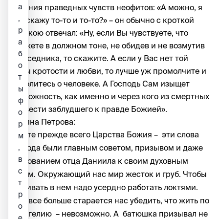
а
кипения праведных чувств неофитов: «А можно, я
,
ему скажу то-то и то-то?» – он обычно с кроткой
р
улыбкою отвечал: «Ну, если Вы чувствуете, что
а
сможете в должном тоне, не обидев и не возмутив
б
собеседника, то скажите. А если у Вас нет той
о
меры кротости и любви, то лучше уж промолчите и
т
помолитесь о человеке. А Господь Сам изыщет
ы
возможность, как именно и через кого из смертных
ф
привести заблудшего к правде Божией».
о
Татьяна Петрова:
р
Ищите прежде всего Царства Божия
– эти слова
м
Господа были главным советом, призывом и даже
,
в
требованием отца Даниила к своим духовным
с
чадам. Окружающий нас мир жесток и груб. Чтобы
т
выживать в нем надо усердно работать локтями.
р
Мир все больше старается нас убедить, что жить по
о
Евангелию – невозможно. А батюшка призывал не
е