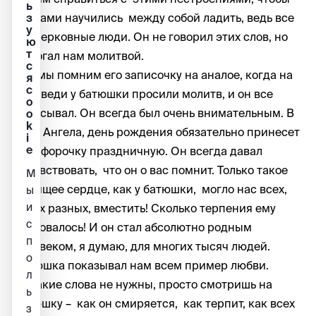
ь
з
мы сами научились между собой ладить, ведь все
у
мы церковные люди. Он не говорил этих слов, но
ю
т
помогал нам молитвой.
с
Все мы помним его записочку на аналое, когда на
я
c
исповеди у батюшки просили молитв, и он все
o
записывал. Он всегда был очень внимательным. В
o
k
день Ангела, день рождения обязательно принесет
i
e
просфорочку праздничную. Он всегда давал
почувствовать, что он о вас помнит. Только такое
М
любящее сердце, как у батюшки, могло нас всех,
ы
и
таких разных, вместить! Сколько терпения ему
с
требовалось! И он стал абсолютно родным
п
человеком, я думаю, для многих тысяч людей.
о
Батюшка показывал нам всем пример любви.
л
Никакие слова не нужны, просто смотришь на
ь
батюшку – как он смиряется, как терпит, как всех
з