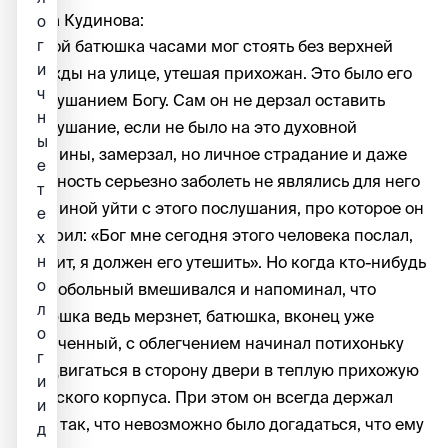
Анна Кудинова:
о
Зимой батюшка часами мог стоять без верхней
г
и
одежды на улице, утешая прихожан. Это было его
ч
послушанием Богу. Сам он не дерзал оставить
н
послушание, если не было на это духовной
ы
причины, замерзал, но личное страдание и даже
е
опасность серьезно заболеть не являлись для него
т
причиной уйти с этого послушания, про которое он
е
говорил: «Бог мне сегодня этого человека послал,
х
значит, я должен его утешить». Но когда кто-нибудь
н
о
сердобольный вмешивался и напоминал, что
л
батюшка ведь мерзнет, батюшка, вконец уже
о
измученный, с облегчением начинал потихоньку
г
продвигаться в сторону двери в теплую прихожую
и
братского корпуса. При этом он всегда держал
и
себя так, что невозможно было догадаться, что ему
д