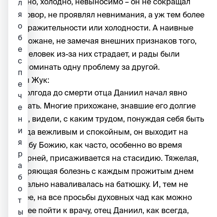
трудно, холодно, невыносимо – он не сокращал
л
разговор, не проявлял невнимания, а уж тем более
я
о
раздражительности или холодности. А наивные
б
прихожане, не замечая внешних признаков того,
е
что человек из-за них страдает, и рады были
с
припоминать одну проблему за другой.
п
Иван Жук:
е
За полгода до смерти отца Даниил начал явно
ч
сдавать. Многие прихожане, знавшие его долгие
е
годы, видели, с каким трудом, понуждая себя быть
н
и
всегда вежливым и спокойным, он выходит на
я
службу Божию, как часто, особенно во время
р
вечерней, присаживается на стасидию. Тяжелая,
а
изнуряющая болезнь с каждым прожитым днем
б
буквально наваливалась на батюшку. И, тем не
о
менее, на все просьбы духовных чад как можно
т
скорее пойти к врачу, отец Даниил, как всегда,
ы