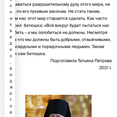
поддаваться разрушительному духу этого мира, не
н
жить по его лукавым законам. Не стать таким,
н
каким нас этот мир старается сделать. Как часто
ы
х
говорил батюшка: «Всё вокруг будет пытаться нас
в
озлобить – а мы озлобиться не должны. Несмотря
и
ни на что мы должны быть добрыми, отзывчивыми,
д
милосердными и порядочными людьми». Таким
е
был и сам батюшка.
о
Подготовила Татьяна Петрова
,
2021 г.
в
и
д
ж
е
т
о
в