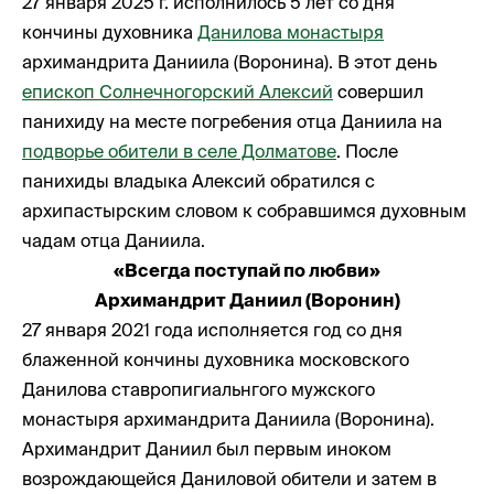
27 января 2025 г. исполнилось 5 лет со дня
кончины духовника
Данилова монастыря
архимандрита Даниила (Воронина). В этот день
епископ Солнечногорский Алексий
совершил
панихиду на месте погребения отца Даниила на
подворье обители в селе Долматове
. После
панихиды владыка Алексий обратился с
архипастырским словом к собравшимся духовным
чадам отца Даниила.
«Всегда поступай по любви»
Архимандрит Даниил (Воронин)
27 января 2021 года исполняется год со дня
блаженной кончины духовника московского
Данилова ставропигиальнгого мужского
монастыря архимандрита Даниила (Воронина).
Архимандрит Даниил был первым иноком
возрождающейся Даниловой обители и затем в