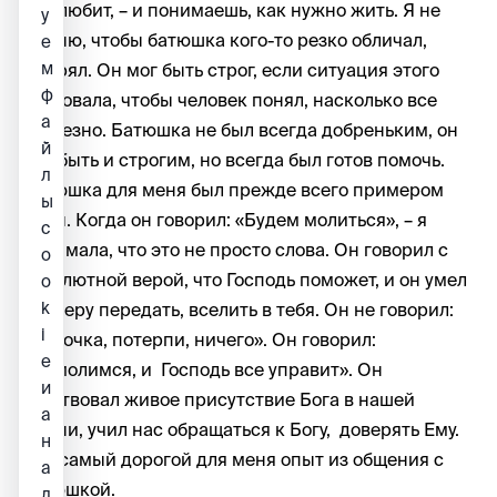
нас любит, – и понимаешь, как нужно жить. Я не
у
помню, чтобы батюшка кого-то резко обличал,
е
м
смирял. Он мог быть строг, если ситуация этого
ф
требовала, чтобы человек понял, насколько все
а
серьезно. Батюшка не был всегда добреньким, он
й
мог быть и строгим, но всегда был готов помочь.
л
Батюшка для меня был прежде всего примером
ы
веры. Когда он говорил: «Будем молиться», – я
c
понимала, что это не просто слова. Он говорил с
o
абсолютной верой, что Господь поможет, и он умел
o
k
эту веру передать, вселить в тебя. Он не говорил:
i
«Деточка, потерпи, ничего». Он говорил:
e
«Помолимся, и Господь все управит». Он
и
чувствовал живое присутствие Бога в нашей
а
жизни, учил нас обращаться к Богу, доверять Ему.
н
Это самый дорогой для меня опыт из общения с
а
батюшкой.
л