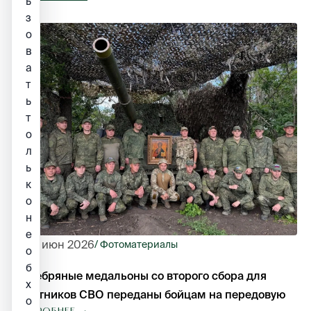
ь
з
о
в
а
т
ь
т
о
л
ь
к
о
н
е
23 июн 2026
/ Фотоматериалы
о
б
Серебряные медальоны со второго сбора для
х
участников СВО переданы бойцам на передовую
о