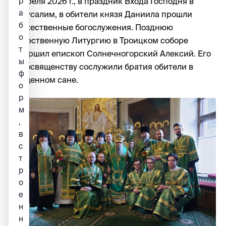
р
5 апреля 2026 г., в праздник Входа Господня в
а
Иерусалим, в обители князя Даниила прошли
б
торжественные богослужения. Позднюю
о
Божественную Литургию в Троицком соборе
т
совершил епископ Солнечногорский Алексий. Его
ы
Преосвященству сослужили братия обители в
ф
священном сане.
о
р
м
,
в
с
т
р
о
е
н
н