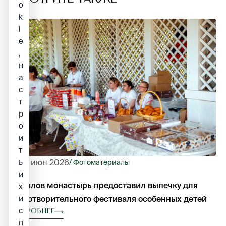
o
k
i
e
,
н
а
с
т
р
о
и
т
ь
25 июн 2026
/ Фотоматериалы
и
Данилов монастырь предоставил выпечку для
х
и
благотворительного фестиваля особенных детей
с
Подробнее
п