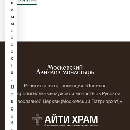
Подробнее
д
и
м
ы
е
c
o
o
k
i
e
.
Религиозная организация «Данилов
П
ставропигиальный мужской монастырь Русской
о
д
Православной Церкви (Московский Патриархат)»
р
о
б