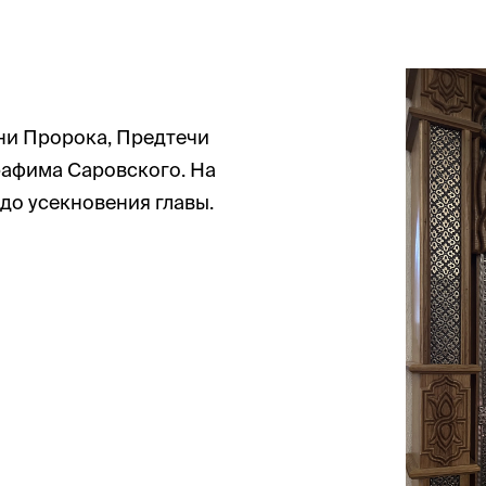
ни Пророка, Предтечи
рафима Саровского. На
 до усекновения главы.