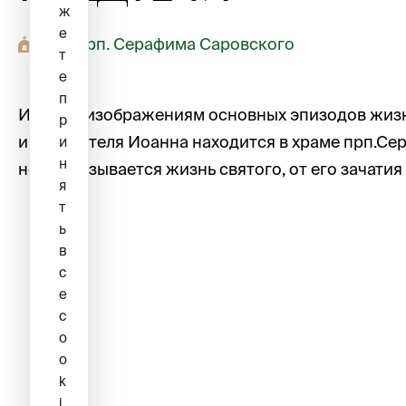
ж
е
Храм прп. Серафима Саровского
т
е
п
Икона с изображениям основных эпизодов жиз
р
и Крестителя Иоанна находится в храме прп.Се
и
н
ней показывается жизнь святого, от его зачатия
я
т
ь
в
с
е
c
o
o
k
i