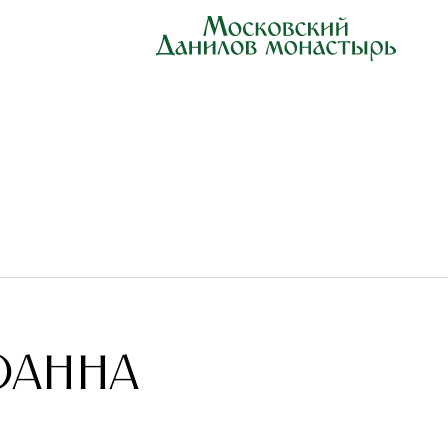
оанна