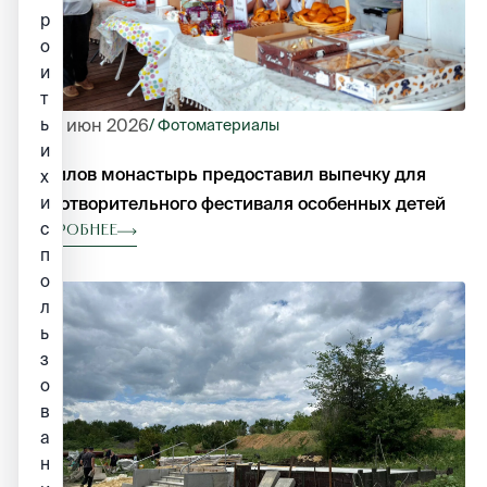
р
о
и
т
ь
25 июн 2026
/ Фотоматериалы
и
Данилов монастырь предоставил выпечку для
х
и
благотворительного фестиваля особенных детей
с
Подробнее
п
о
л
ь
з
о
в
а
н