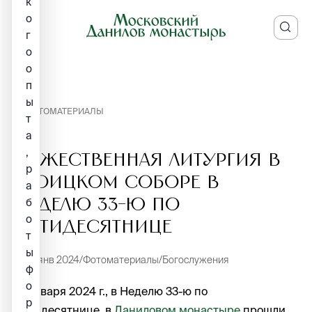
к
о
г
о
о
п
ы
ФОТОМАТЕРИАЛЫ
т
а
,
Божественная Литургия в
р
Троицком соборе в
а
Неделю 33-ю по
б
о
Пятидесятнице
т
ы
21 янв 2024
Фотоматериалы
Богослужения
ф
о
21 января 2024 г., в Неделю 33-ю по
р
Пятидесятнице, в
Даниловом монастыре
прошли