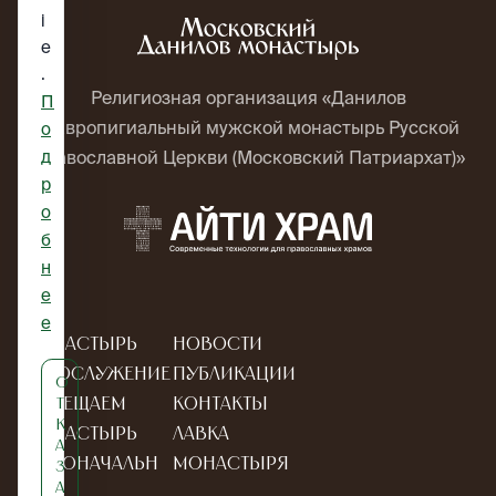
i
e
.
Религиозная организация «Данилов
П
ставропигиальный мужской монастырь Русской
о
д
Православной Церкви (Московский Патриархат)»
р
о
б
н
е
е
Монастырь
Новости
Богослужение
Публикации
О
Посещаем
Контакты
т
к
монастырь
Лавка
а
Новоначальн
монастыря
з
а
ым