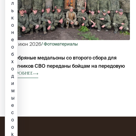
л
ь
к
о
н
е
23 июн 2026
/ Фотоматериалы
о
б
Серебряные медальоны со второго сбора для
х
участников СВО переданы бойцам на передовую
о
Подробнее
д
и
м
ы
е
c
o
o
k