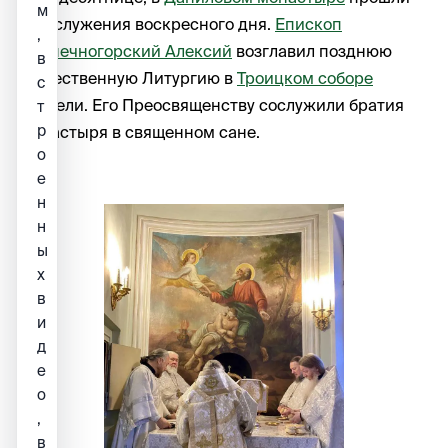
м
богослужения воскресного дня.
Епископ
,
Солнечногорский Алексий
возглавил позднюю
в
Божественную Литургию в
Троицком соборе
с
обители. Его Преосвященству сослужили братия
т
р
монастыря в священном сане.
о
е
н
н
ы
х
в
и
д
е
о
,
в