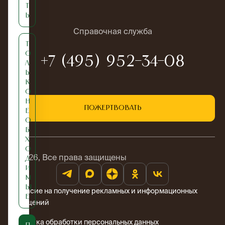
т
ь
Справочная служба
Т
о
+7 (495) 952-34-08
л
ь
к
о
н
Пожертвовать
е
о
б
х
о
© 2026, Все права защищены
д
и
м
ы
Согласие на получение рекламных и информационных
е
сообщений
Политика обработки персональных данных