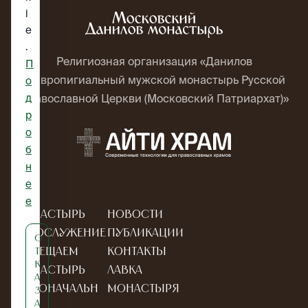
i
e
.
Религиозная организация «Данилов
П
ставропигиальный мужской монастырь Русской
о
д
Православной Церкви (Московский Патриархат)»
р
о
б
н
е
е
Монастырь
Новости
Богослужение
Публикации
О
Посещаем
Контакты
т
к
монастырь
Лавка
а
Новоначальн
монастыря
з
а
ым