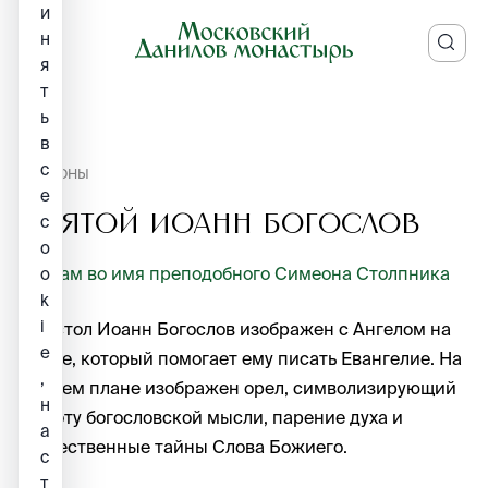
и
н
я
т
ь
в
с
ИКОНЫ
е
Святой Иоанн Богослов
c
o
Храм во имя преподобного Симеона Столпника
o
k
i
Апостол Иоанн Богослов изображен с Ангелом на
e
плече, который помогает ему писать Евангелие. На
,
заднем плане изображен орел, символизирующий
н
высоту богословской мысли, парение духа и
а
Божественные тайны Слова Божиего.
с
т