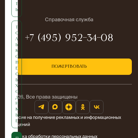
т
ь
Справочная служба
Т
о
+7 (495) 952-34-08
л
ь
к
о
н
Пожертвовать
е
о
б
х
о
© 2026, Все права защищены
д
и
м
ы
Согласие на получение рекламных и информационных
е
сообщений
Политика обработки персональных данных