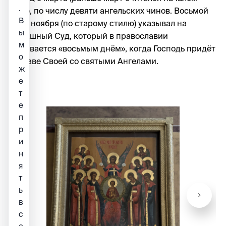
.
года), по числу девяти ангельских чинов. Восьмой
В
день ноября (по старому стилю) указывал на
ы
Страшный Суд, который в православии
м
называется «восьмым днём», когда Господь придёт
о
в Славе Своей со святыми Ангелами.
ж
е
т
е
п
р
и
н
я
т
ь
в
с