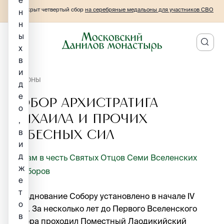
е
Открыт четвертый сбор
на серебряные медальоны для участников СВО
н
н
ы
х
в
и
ИКОНЫ
д
е
Собор Архистратига
о
Михаила и прочих
,
в
Небесных Сил
и
д
Храм в честь Святых Отцов Семи Вселенских
ж
Соборов
е
т
Празднование Собору установлено в начале IV
о
века. За несколько лет до Первого Вселенского
в
Собора проходил Поместный Лаодикийский