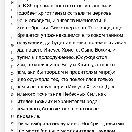
и
Собор. В 35 правиле святые отцы установили:
п
«Не подобает христианам оставляти церковь
л
Божию, и отходити, и ангелов именовати, и
а
творити собрания. Сие отвержено. Того ради, аще
т
кто обрящется упражняющимся в таковом тайном
е
идолослужении, да будет анафема: понеже оставил
ж
Господа нашего Иисуса Христа, Сына Божия, и
н
приступил к идолосдужению. (Осуждаются
о
еретики, не молящиеся Богу и Христу, а только
г
ангелам, аки бы творцам и правителям мира).»
о
Правило осуждало тех, кто поклонялся только
с
ангелам и оставлял веру в Иисуса Христа. Для
ц
правильного почитания Небесных Сил, как
е
служителей Божиих и хранителей рода
н
а
человеческого, было установлено новое
р
празднование.
и
Дата была выбрана неслучайно. Ноябрь — девятый
я
месяц с марта (раньше март считался началом