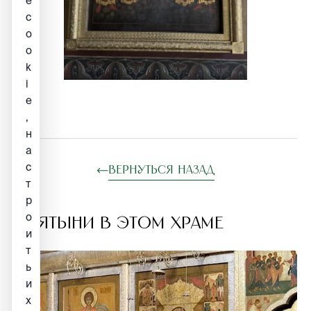
е
c
o
o
k
i
e
,
н
а
с
Вернуться назад
т
р
о
СВЯТЫНИ В ЭТОМ ХРАМЕ
и
т
ь
и
х