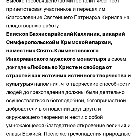
Высокопреосвященство митрополит Феогност
приветствовал участников и передал им
благословение Святейшего Патриарха Кирилла на
плодотворную работу.
Епископ Бахчисарайский Каллиник, викарий
Симферопольской и Крымской епархии,
наместник Свято-Климентовского
Инкерманского мужского монастыря
в своем
докладе
«Любовь во Христе и свобода от
страстей как источник истинного творчества и
культуры»
напомнил, что творческие способности
людей до грехопадения должны были деятельно
осуществляться в богоподобной, богопричастной
добродетели в отношении друг друга и
окружающего творения и нести с собой
умножающееся благодатное откровение величия и
славы Божией. После же грехопадения природные