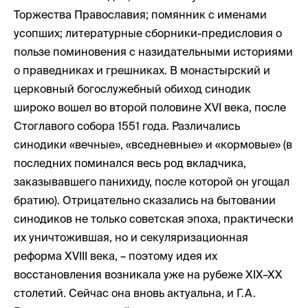
Торжества Православия; помянник с именами
усопших; литературные сборники-предисловия о
пользе поминовения c назидательными историями
о праведниках и грешниках. В монастырский и
церковный богослужебный обиход синодик
широко вошел во второй половине XVI века, после
Стоглавого собора 1551 года. Различались
синодики «вечные», «вседневные» и «кормовые» (в
последних поминался весь род вкладчика,
заказывавшего панихиду, после которой он угощал
братию). Отрицательно сказались на бытовании
синодиков не только советская эпоха, практически
их уничтожившая, но и секуляризационная
реформа XVIII века, – поэтому идея их
восстановления возникала уже на рубеже XIX–XX
столетий. Сейчас она вновь актуальна, и Г.А.