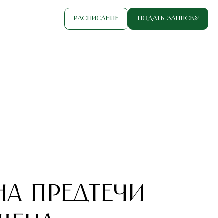
Расписание
Подать записку
на Предтечи