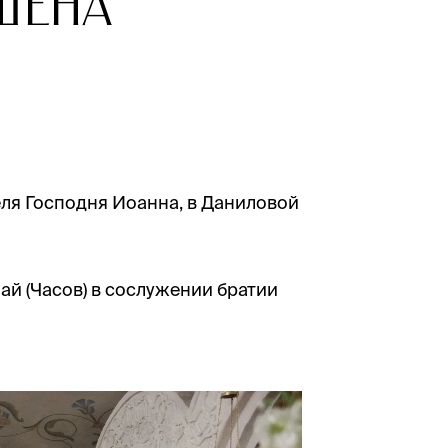
шена
еля Господня Иоанна, в Даниловой
й (Часов) в сослужении братии