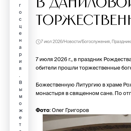
в Данилово
г
о
торжествен
с
ц
е
н
7 июл 2026
Новости
Богослужения, Праздник
а
р
7 июля 2026 г., в праздник Рождест
и
обители прошли торжественные бог
я
.
В
Божественную Литургию в храме Рож
ы
монастыря в священном сане. По от
м
о
Фото
: Олег Григоров
ж
е
т