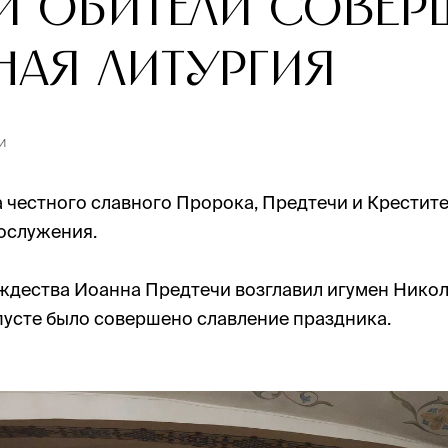
й обители совер
ная Литургия
и
ва честного славного Пророка, Предтечи и Крестит
ослужения.
дества Иоанна Предтечи возглавил игумен Никола
пусте было совершено славление праздника.