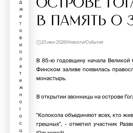
острове Го
д
ж
е
в память о 
т
о
в
23 июн 2026
Новости
События
и
п
л
В 85-ю годовщину начала Великой О
а
Финском заливе появилась правосл
т
монастырь.
е
ж
н
В открытии звонницы на острове Гог
о
г
"Колокола объединяют всех, кто жив
о
с
грешных", - отметил участник Раз
ц
(Ольховой).