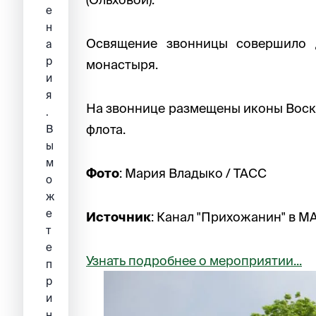
е
н
Освящение звонницы совершило д
а
р
монастыря.
и
я
На звоннице размещены иконы Воск
.
флота.
В
ы
м
Фото
: Мария Владыко / ТАСС
о
ж
е
Источник
: Канал "Прихожанин" в M
т
е
Узнать подробнее о мероприятии...
п
р
и
н