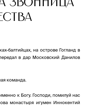
на звонница
ества
ах-балтийцах, на острове Гогланд в
 передал в дар Московский Данилов
ная команда.
именно к Богу. Господи, помилуй нас
илова монастыря игумен Иннокентий