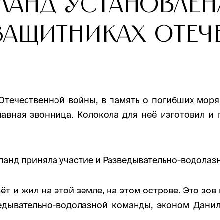
гланд установле
защитниках Отеч
течественной войны, в память о погибших моряк
авная звонница. Колокола для неё изготовил и
ланд приняла участие и Разведывательно-водолаз
ёт и жил на этой земле, на этом острове. Это зов 
ведывательно-водолазной команды, эконом Дан