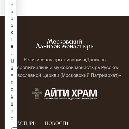
е
c
o
o
k
i
e
.
Религиозная организация «Данилов
П
ставропигиальный мужской монастырь Русской
о
д
Православной Церкви (Московский Патриархат)»
р
о
б
н
е
е
Монастырь
Новости