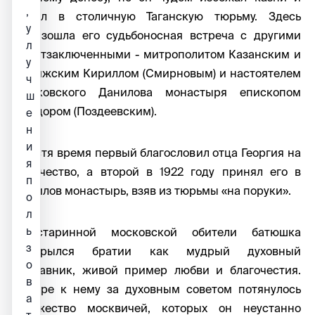
,
попал в столичную Таганскую тюрьму. Здесь
у
произошла его судьбоносная встреча с другими
л
политзаключенными - митрополитом Казанским и
у
Свияжским Кириллом (Смирновым) и настоятелем
ч
Московского Данилова монастыря епископом
ш
Феодором (Поздеевским).
е
н
и
Спустя время первый благословил отца Георгия на
я
старчество, а второй в 1922 году принял его в
п
Данилов монастырь, взяв из тюрьмы «на поруки».
о
л
ь
В старинной московской обители батюшка
з
раскрылся братии как мудрый духовный
о
наставник, живой пример любви и благочестия.
в
Вскоре к нему за духовным советом потянулось
а
множество москвичей, которых он неустанно