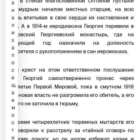
Богу в стенах благословенной Оптиной пустыни
а
под мудрым началом местных старцев, на всю
н
жизнь впитывая в свое сердце их наставления и
а
л
опыт. А в 1914-м иеродиакона Георгия перевели в
и
Мещовский Георгиевский монастырь, где на
з
следующий год назначили на должность
а
настоятеля с рукоположением в сан иеромонаха.
п
о
Свой крест на этом ответственном послушании
с
е
отец Георгий самоотверженно пронес через
щ
лихолетье Первой Мировой, пока в смутном 1918
а
году новая власть не разгромила его обитель, а его
е
самого не заточила в тюрьму.
м
о
Во время четырехлетних тюремных мытарств его
с
приговорили к расстрелу за «тайный сговор» по
т
и
ложному доносу, но он чудом избежал казни и