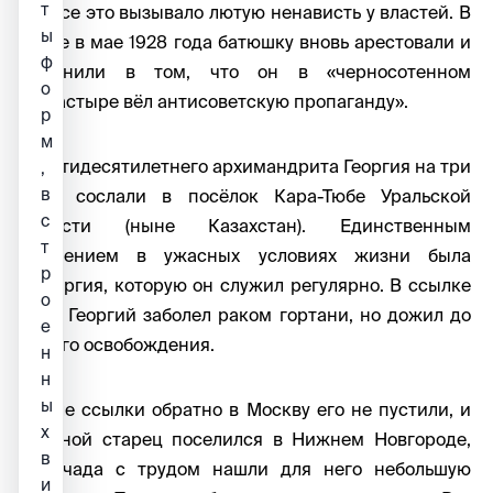
т
Но все это вызывало лютую ненависть у властей. В
ы
итоге в мае 1928 года батюшку вновь арестовали и
ф
обвинили в том, что он в «черносотенном
о
монастыре вёл антисоветскую пропаганду».
р
м
Шестидесятилетнего архимандрита Георгия на три
,
в
года сослали в посёлок Кара-Тюбе Уральской
с
области (ныне Казахстан). Единственным
т
утешением в ужасных условиях жизни была
р
Литургия, которую он служил регулярно. В ссылке
о
отец Георгий заболел раком гортани, но дожил до
е
своего освобождения.
н
н
ы
После ссылки обратно в Москву его не пустили, и
х
больной старец поселился в Нижнем Новгороде,
в
где чада с трудом нашли для него небольшую
и