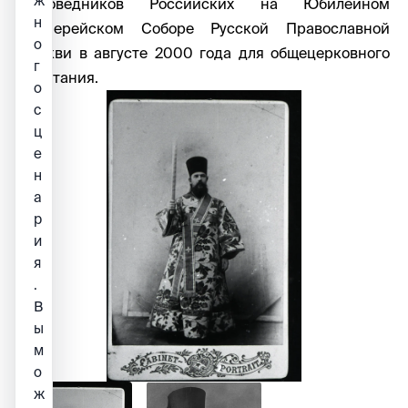
ж
Исповедников Российских на Юбилейном
н
Архиерейском Соборе Русской Православной
о
Церкви в августе 2000 года для общецерковного
г
почитания.
о
с
ц
е
н
а
р
и
я
.
В
ы
м
о
ж