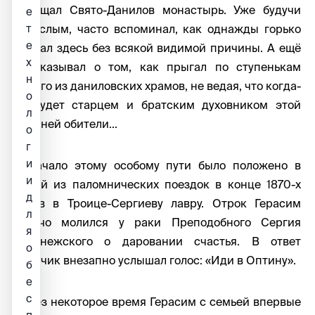
посещал Свято-Данилов монастырь. Уже будучи
е
взрослым, часто вспоминал, как однажды горько
т
е
плакал здесь без всякой видимой причины. А ещё
х
рассказывал о том, как прыгал по ступенькам
н
одного из даниловских храмов, не ведая, что когда-
о
то будет старцем и братским духовником этой
л
древней обители...
о
г
и
А начало этому особому пути было положено в
и
одной из паломнических поездок в конце 1870-х
д
годов в Троице-Сергиеву лавру. Отрок Герасим
л
горячо молился у раки Преподобного Сергия
я
Радонежского о даровании счастья. В ответ
о
мальчик внезапно услышал голос: «Иди в Оптину».
б
е
с
Через некоторое время Герасим с семьей впервые