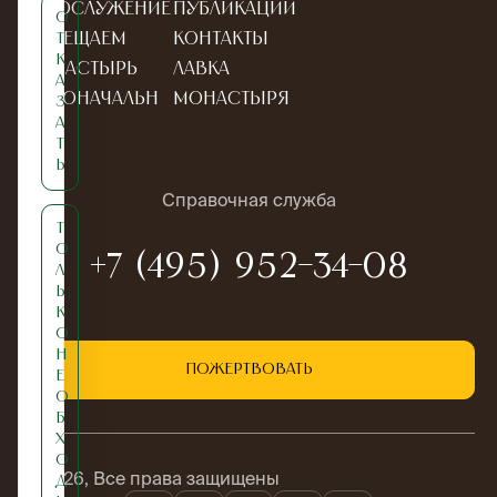
Богослужение
Публикации
О
Посещаем
Контакты
т
к
монастырь
Лавка
а
Новоначальн
монастыря
з
а
ым
т
ь
Справочная служба
Т
о
+7 (495) 952-34-08
л
ь
к
о
н
Пожертвовать
е
о
б
х
о
© 2026, Все права защищены
д