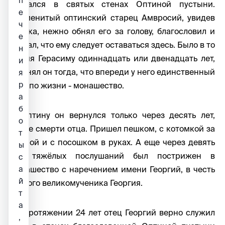
п
оказался в святых стенах Оптиной пустыни.
е
Знаменитый оптинский старец Амвросий, увидев
ч
отрока, нежно обнял его за голову, благословил и
е
сказал, что ему следует оставаться здесь. Было в то
н
время Герасиму одиннадцать или двенадцать лет,
и
и понял он тогда, что впереди у него единственный
я
р
путь по жизни - монашество.
а
б
В Оптину он вернулся только через десять лет,
о
после смерти отца. Пришел пешком, с котомкой за
т
спиной и с посошком в руках. А еще через девять
ы
лет тяжёлых послушаний был пострижен в
с
монашество с наречением имени Георгий, в честь
а
й
святого великомученика Георгия.
т
а
На протяжении 24 лет отец Георгий верно служил
,