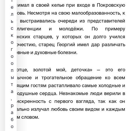
т
принимал в своей келье при входе в Покровскую
е
церковь. Несмотря на свою малообразованность, к
л
нему выстраивались очереди из представителей
ь
с
интеллигенции и молодёжи. По примеру
к
оптинских старцев, у которых он долго учился
о
благочестию, старец Георгий имел дар различать
г
душевные и духовные болезни.
о
о
«Золотце, золотой мой, деточка» — это его
п
привычное и трогательное обращение ко всем
ы
т
входящим гостям растапливало самые холодные и
а
равнодушные сердца. Незнакомые люди верили в
,
его искренность с первого взгляда, так как он
р
буквально излучал любовь своим видом и каждым
а
своим словом.
б
о