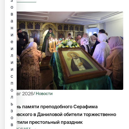
з
о
в
а
н
и
е
и
л
и
и
с
п
о
1 авг 2026
/ Новости
л
ь
В день памяти преподобного Серафима
з
Саровского в Даниловой обители торжественно
о
отметили престольный праздник
в