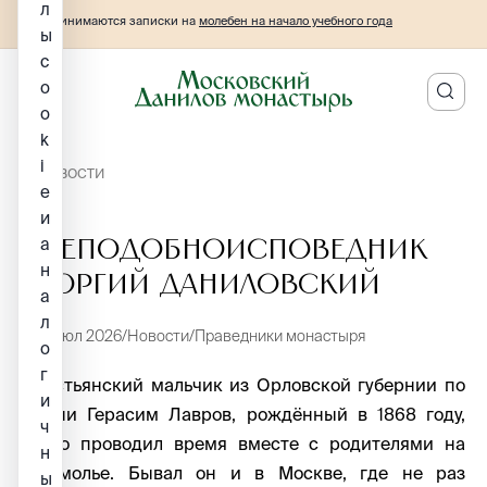
л
Принимаются записки на
молебен на начало учебного года
ы
c
o
o
k
i
НОВОСТИ
e
и
а
Преподобноисповедник
н
Георгий Даниловский
а
л
3 июл 2026
Новости
Праведники монастыря
о
г
Крестьянский мальчик из Орловской губернии по
и
имени Герасим Лавров, рождённый в 1868 году,
ч
часто проводил время вместе с родителями на
н
богомолье. Бывал он и в Москве, где не раз
ы