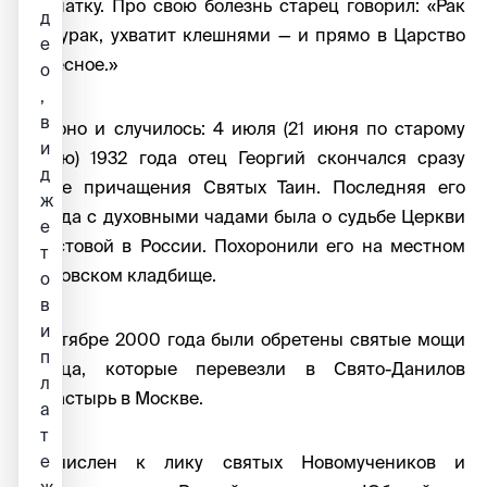
комнатку. Про свою болезнь старец говорил: «Рак
д
не дурак, ухватит клешнями — и прямо в Царство
е
Небесное.»
о
,
в
Так оно и случилось: 4 июля (21 июня по старому
и
стилю) 1932 года отец Георгий скончался сразу
д
после причащения Святых Таин. Последняя его
ж
беседа с духовными чадами была о судьбе Церкви
е
Христовой в России. Похоронили его на местном
т
Бугровском кладбище.
о
в
и
В октябре 2000 года были обретены святые мощи
п
старца, которые перевезли в Свято-Данилов
л
монастырь в Москве.
а
т
Причислен к лику святых Новомучеников и
е