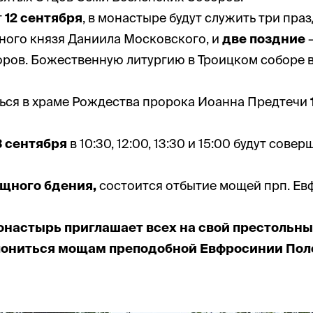
г
12 сентября
, в монастыре будут служить три пра
рного князя Даниила Московского, и
две поздние
–
оров. Божественную литургию в Троицком соборе 
ься в храме Рождества пророка Иоанна Предтечи
3 сентября
в 10:30, 12:00, 13:30 и 15:00 будут сов
ощного бдения,
состоится отбытие мощей прп. Е
онастырь приглашает
всех
на свой престольн
лониться мощам преподобной Евфросинии Пол