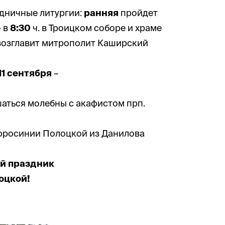
здничные литургии:
ранняя
пройдет
 в
8:30
ч. в Троицком соборе и храме
возглавит митрополит Каширский
11 сентября
–
ершаться молебны с акафистом прп.
вфросинии Полоцкой из Данилова
ый праздник
оцкой!