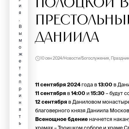
Полоцкой в
и
я
престольны
.
В
Даниила
ы
м
о
ж
10 сен 2024
Новости
Богослужения, Праздни
е
т
е
п
11 сентября 2024
года в
13:00
в Дан
р
11 сентября
в
14:00
и
15:30
– будут 
и
12 сентября
в Даниловом монастыре
н
я
благоверного князя Даниила Московс
т
Всенощное бдение
начнется накан
ь
храмах – Троицком соборе и храме 