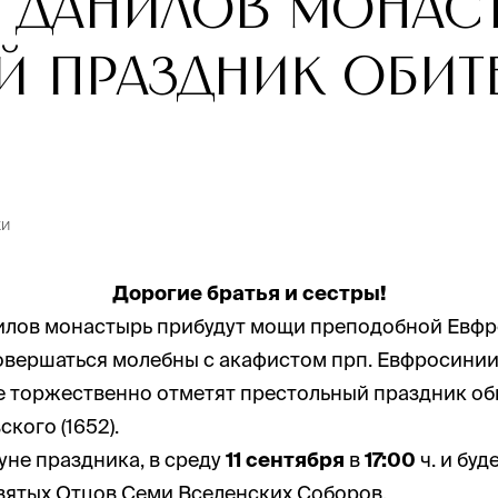
 Данилов монас
й праздник обит
ки
Дорогие братья и сестры!
илов монастырь прибудут мощи преподобной Евфр
совершаться молебны с акафистом прп. Евфросинии
 торжественно отметят престольный праздник об
кого (1652).
уне праздника, в среду
11 сентября
в
17:00
ч. и буд
Святых Отцов Семи Вселенских Соборов.