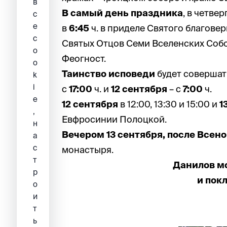
в
В самый день праздника
, в четвер
с
е
в
6:45
ч. в приделе Святого благове
c
Святых Отцов Семи Вселенских Соб
o
Феогност.
o
Таинство исповеди
будет совершат
k
i
с
17:00
ч. и
12 сентября
– с
7:00
ч.
e
12 сентября
в 12:00, 13:30 и 15:00 и
1
,
Евфросинии Полоцкой.
н
Вечером 13 сентября, после Всен
а
с
монастыря.
т
Данилов м
р
и пок
о
и
т
ь