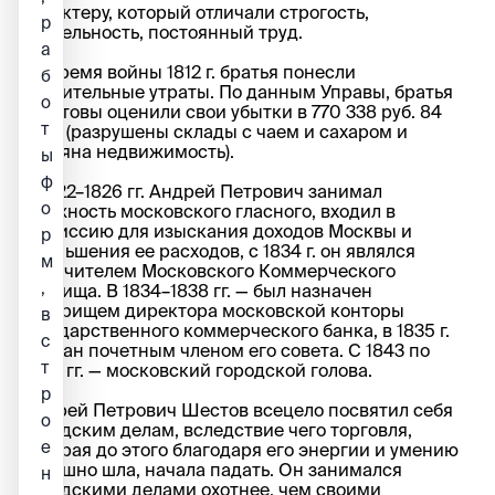
характеру, который отличали строгость,
р
деятельность, постоянный труд.
а
Во время войны 1812 г. братья понесли
б
значительные утраты. По данным Управы, братья
о
Шестовы оценили свои убытки в 770 338 руб. 84
т
коп.: (разрушены склады с чаем и сахаром и
утеряна недвижимость).
ы
ф
В 1822–1826 гг. Андрей Петрович занимал
о
должность московского гласного, входил в
Комиссию для изыскания доходов Москвы и
р
уменьшения ее расходов, с 1834 г. он являлся
м
попечителем Московского Коммерческого
,
училища. В 1834–1838 гг. — был назначен
товарищем директора московской конторы
в
Государственного коммерческого банка, в 1835 г.
с
избран почетным членом его совета. С 1843 по
т
1845 гг. — московский городской голова.
р
Андрей Петрович Шестов всецело посвятил себя
о
городским делам, вследствие чего торговля,
е
которая до этого благодаря его энергии и умению
успешно шла, начала падать. Он занимался
н
городскими делами охотнее, чем своими