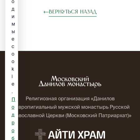
о
д
Вернуться назад
и
м
ы
е
c
o
o
k
i
e
.
Религиозная организация «Данилов
П
ставропигиальный мужской монастырь Русской
о
д
Православной Церкви (Московский Патриархат)»
р
о
б