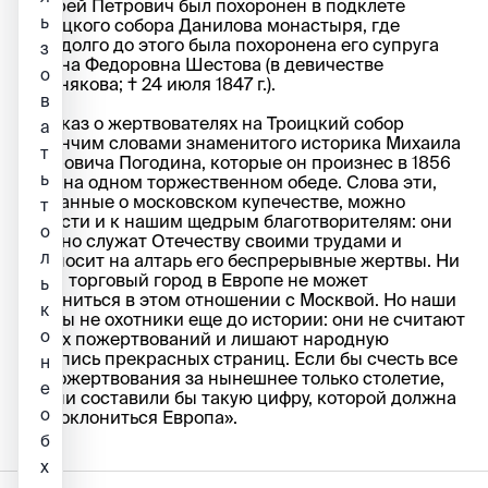
Андрей Петрович был похоронен в подклете
ь
Троицкого собора Данилова монастыря, где
незадолго до этого была похоронена его супруга
з
Ульяна Федоровна Шестова (в девичестве
о
Вишнякова; † 24 июля 1847 г.).
в
Рассказ о жертвователях на Троицкий собор
а
закончим словами знаменитого историка Михаила
т
Петровича Погодина, которые он произнес в 1856
ь
году на одном торжественном обеде. Слова эти,
сказанные о московском купечестве, можно
т
отнести и к нашим щедрым благотворителям: они
о
«верно служат Отечеству своими трудами и
л
приносит на алтарь его беспрерывные жертвы. Ни
один торговый город в Европе не может
ь
сравниться в этом отношении с Москвой. Но наши
к
купцы не охотники еще до истории: они не считают
о
своих пожертвований и лишают народную
летопись прекрасных страниц. Если бы счесть все
н
их пожертвования за нынешнее только столетие,
е
то они составили бы такую цифру, которой должна
о
бы поклониться Европа».
б
х