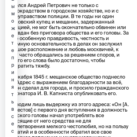
Боролся Андрей Петрович не только с
ы
казнокрадством в городском хозяйстве, но и с
м
самоуправством полиции. В те годы ни один
о
московский купец и мещанин, задержанный
полицией, не мог быть окончательно обвинен или
ж
оправдан без приговора общества и его головы. За
е
свою особенную правдивость, честность и
т
разумную основательность в делах он заслужил
большое расположение и любовь москвичей, к
е
нему часто обращались за решением споров, и
п
одного его слова было достаточно, чтобы
р
прекратить тяжбу.
и
18 декабря 1845 г. мещанское общество поднесло
н
ему Адрес с выражением благодарности за всё,
я
что он сделал для города, и просило гражданского
губернатора И. В. Капниста опубликовать его.
т
ь
Приводим лишь выдержку из этого адреса: «Он [А.
в
П. Шестов] с первого дня вступления в должность
градского головы начал употреблять все
с
зависящие от него средства не для
е
удовлетворения мелкого честолюбия, но на пользу
c
собратий и в особенности обратил все свое