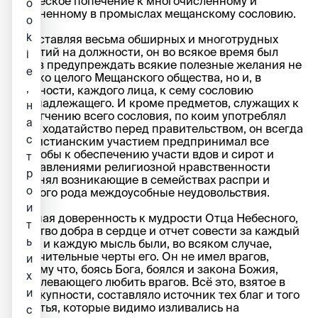
отеческое попечение к многочисленному и
o
стесненному в промыслах мещанскому сословию.
o
k
Не оставляя весьма обширных и многотрудных
занятий на должности, он во всякое время был
i
готов предупреждать всякие полезные желания не
e
только целого Мещанского общества, но и, в
,
частности, каждого лица, к сему сословию
принадлежащего. И кроме предметов, служащих к
н
облегчению всего сословия, по коим употреблял
а
свое ходатайство перед правительством, он всегда
с
с христианским участием предпринимал все
способы к обеспечению участи вдов и сирот и
т
наставлениями религиозной нравственности
р
изгонял возникающие в семействах распри и
о
всякого рода междоусобные неудовольствия.
и
Полная доверенность к мудрости Отца Небесного,
т
чувство добра в сердце и отчет совести за каждый
ь
день и каждую мысль были, во всяком случае,
отличительные черты его. Он не имел врагов,
и
потому что, боясь Бога, боялся и закона Божия,
х
повелевающего любить врагов. Всё это, взятое в
и
совокупности, составляло источник тех благ и того
счастья, которые видимо изливались на
с