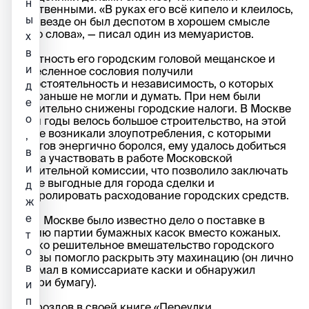
н
собственными. «В руках его всё кипело и клеилось,
ы
хотя везде он был деспотом в хорошем смысле
этого слова», — писал один из мемуаристов.
х
в
В бытность его городским головой мещанское и
и
ремесленное сословия получили
самостоятельность и независимость, о которых
д
они раньше не могли и думать. При нем были
е
значительно снижены городские налоги. В Москве
о
в эти годы велось большое строительство, на этой
почве возникали злоупотребления, с которыми
,
Шестов энергично боролся, ему удалось добиться
в
права участвовать в работе Московской
и
строительной комиссии, что позволило заключать
более выгодные для города сделки и
д
контролировать расходование городских средств.
ж
е
Всей Москве было известно дело о поставке в
армию партии бумажных касок вместо кожаных.
т
Только решительное вмешательство городского
о
головы помогло раскрыть эту махинацию (он лично
в
взломал в комиссариате каски и обнаружил
внутри бумагу).
и
п
Д. Дроздов в своей книге «Переулки