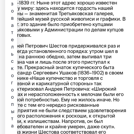
1835–1839 гг. Ныне этот адрес хорошо известен
з
всему миру: здесь находится гордость нашей
о
страны — знаменитая Третьяковская галерея,
в
богатейший музей русской живописи и графики. В
1851 г. это здание было приобретено купцами
а
Третьяковыми у Администрации по делам купцов
т
Шестовых.
е
Андрей Петрович Шестов придерживался раз и
л
навсегда установленного порядка: утром шел в
ь
храм на раннюю обедню, затем выпивал три
с
стакана чая и лишь после этого приступал к
работе. Прекрасный знаток купеческого быта
к
Александр Сергеевич Ушаков (1836–1902) в своем
о
сборнике «Наше купечество и торговля с
г
серьезной и карикатурной стороны» так
характеризовал Андрея Петровича: «Широкий
о
размах и нерасположенность к мелочам были его
о
прямой потребностью. Ему не жилось иначе. Но
п
вместе с тем его нередко рискованные
предприятия не были следствием удовлетворения
ы
личного расположения к роскоши, к открытой
т
жизни, к излишествам. Напротив, он был
а
нетребователен и крайне умерен, даже скуп».
Образ жизни Шестова соответствовал его
,