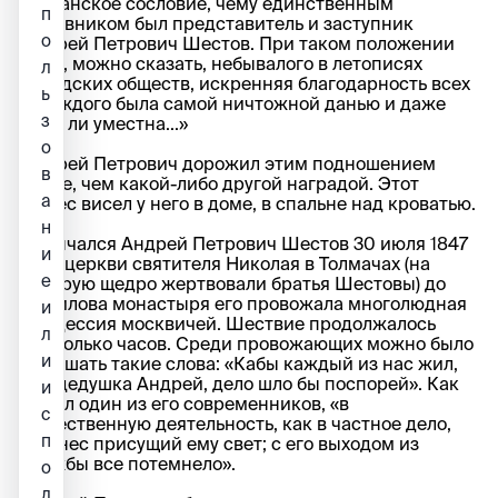
мещанское сословие, чему единственным
п
виновником был представитель и заступник
о
Андрей Петрович Шестов. При таком положении
дела, можно сказать, небывалого в летописях
л
городских обществ, искренняя благодарность всех
ь
и каждого была самой ничтожной данью и даже
з
едва ли уместна...»
о
Андрей Петрович дорожил этим подношением
в
более, чем какой-либо другой наградой. Этот
а
Адрес висел у него в доме, в спальне над кроватью.
н
Скончался Андрей Петрович Шестов 30 июля 1847
и
г. От церкви святителя Николая в Толмачах (на
е
которую щедро жертвовали братья Шестовы) до
Данилова монастыря его провожала многолюдная
и
процессия москвичей. Шествие продолжалось
л
несколько часов. Среди провожающих можно было
и
услышать такие слова: «Кабы каждый из нас жил,
как дедушка Андрей, дело шло бы поспорей». Как
и
писал один из его современников, «в
с
общественную деятельность, как в частное дело,
п
он внес присущий ему свет; с его выходом из
службы все потемнело».
о
л