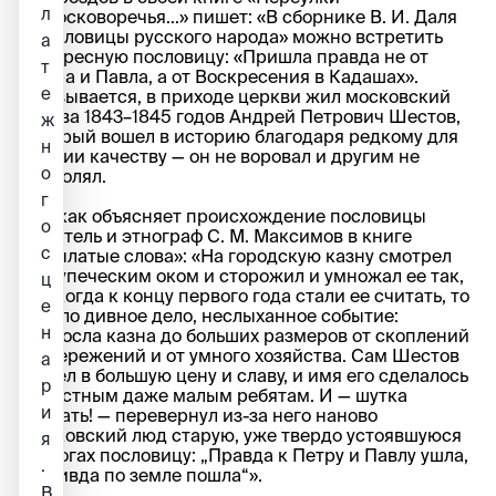
л
Замосковоречья...» пишет: «В сборнике В. И. Даля
«Пословицы русского народа» можно встретить
а
интересную пословицу: «Пришла правда не от
т
Петра и Павла, а от Воскресения в Кадашах».
е
Оказывается, в приходе церкви жил московский
голова 1843–1845 годов Андрей Петрович Шестов,
ж
который вошел в историю благодаря редкому для
н
России качеству — он не воровал и другим не
о
позволял.
г
Вот как объясняет происхождение пословицы
о
писатель и этнограф С. М. Максимов в книге
с
«Крылатые слова»: «На городскую казну смотрел
он купеческим оком и сторожил и умножал ее так,
ц
что когда к концу первого года стали ее считать, то
е
вышло дивное дело, неслыханное событие:
н
возросла казна до больших размеров от скоплений
и сбережений и от умного хозяйства. Сам Шестов
а
вошел в большую цену и славу, и имя его сделалось
р
известным даже малым ребятам. И — шутка
и
сказать! — перевернул из-за него наново
московский люд старую, уже твердо устоявшуюся
я
на ногах пословицу: „Правда к Петру и Павлу ушла,
.
а кривда по земле пошла“».
В