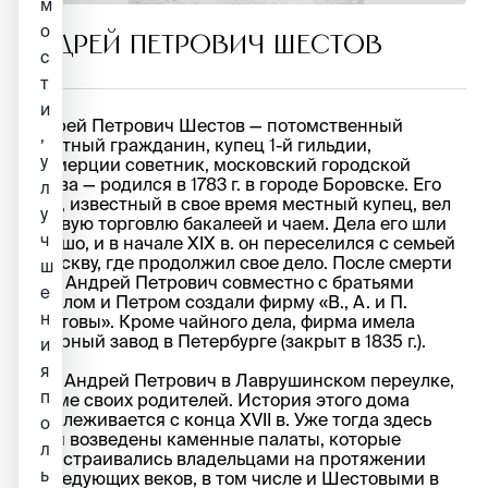
м
о
АНДРЕЙ ПЕТРОВИЧ ШЕСТОВ
с
т
и
Андрей Петрович Шестов — потомственный
,
почетный гражданин, купец 1-й гильдии,
у
коммерции советник, московский городской
голова — родился в 1783 г. в городе Боровске. Его
л
отец, известный в свое время местный купец, вел
у
оптовую торговлю бакалеей и чаем. Дела его шли
ч
хорошо, и в начале XIX в. он переселился с семьей
в Москву, где продолжил свое дело. После смерти
ш
отца Андрей Петрович совместно с братьями
е
Викулом и Петром создали фирму «В., А. и П.
н
Шестовы». Кроме чайного дела, фирма имела
сахарный завод в Петербурге (закрыт в 1835 г.).
и
я
Жил Андрей Петрович в Лаврушинском переулке,
п
в доме своих родителей. История этого дома
прослеживается с конца XVII в. Уже тогда здесь
о
были возведены каменные палаты, которые
л
перестраивались владельцами на протяжении
ь
последующих веков, в том числе и Шестовыми в