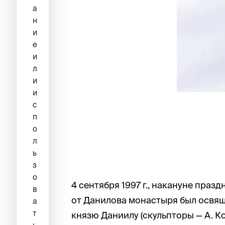
а
н
и
е
и
л
и
и
с
п
о
л
ь
з
о
4 сентября 1997 г., накануне пра
в
от Данилова монастыря был освя
а
т
князю Даниилу (скульпторы — А. Ко