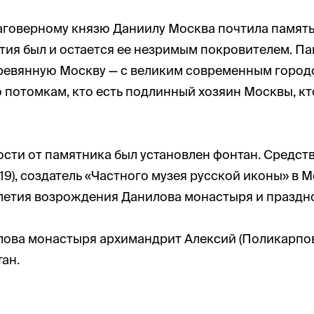
аговерному князю Даниилу Москва почтила память 
тия был и остается ее незримым покровителем. Памя
евянную Москву — с великим современным городом
о потомкам, кто есть подлинный хозяин Москвы, к
зости от памятника был установлен фонтан. Средс
9), создатель «Частного музея русской иконы» в 
летия возрождения Данилова монастыря и праздн
нилова монастыря архимандрит Алексий (Поликарпо
ан.