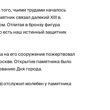
того, чьими трудами началось
тник связал далекий XIII в.
. Отлитая в бронзу фигура
то есть наш истинный защитник
тва на его сооружение пожертвовал
Москве. Открытие памятника было
ованию Дня города.
в) отслужил молебен у памятника