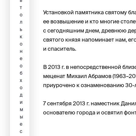
ь
т
Установкой памятника святому бл
о
ее возвышение и кто многие столе
л
ь
с сегодняшним днем, древнюю дер
к
святого князя напоминает нам, ег
о
и спаситель.
н
е
о
В 2013 г. в непосредственной бли
б
меценат Михаил Абрамов (1963–201
х
приурочено к ознаменованию 30-
о
д
и
7 сентября 2013 г. наместник Да
м
основателю города и освятил фонт
ы
е
c