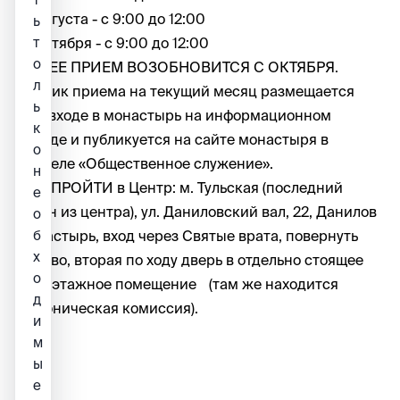
18 августа - с 9:00 до 12:00
ь
т
1 сентября - с 9:00 до 12:00
о
ДАЛЕЕ ПРИЕМ ВОЗОБНОВИТСЯ С ОКТЯБРЯ.
л
График приема на текущий месяц размещается
ь
при входе в монастырь на информационном
к
стенде и публикуется на сайте монастыря в
о
разделе «Общественное служение».
н
КАК ПРОЙТИ в Центр: м. Тульская (последний
е
вагон из центра), ул. Даниловский вал, 22, Данилов
о
б
монастырь, вход через Святые врата, повернуть
х
налево, вторая по ходу дверь в отдельно стоящее
о
одноэтажное помещение (там же находится
д
Каноническая комиссия).
и
м
ы
е