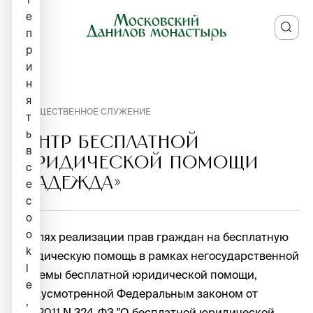
е
п
р
и
н
я
ОБЩЕСТВЕННОЕ СЛУЖЕНИЕ
т
ь
ЦЕНТР БЕСПЛАТНОЙ
в
ЮРИДИЧЕСКОЙ ПОМОЩИ
с
«НАДЕЖДА»
е
c
o
o
В целях реализации прав граждан на бесплатную
k
юридическую помощь в рамках негосударственной
i
системы бесплатной юридической помощи,
e
предусмотренной Федеральным законом от
,
21.11.2011 N 324-ФЗ "О бесплатной юридической