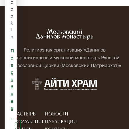
c
o
o
k
i
e
.
Религиозная организация «Данилов
П
ставропигиальный мужской монастырь Русской
о
д
Православной Церкви (Московский Патриархат)»
р
о
б
н
е
е
Монастырь
Новости
Богослужение
Публикации
О