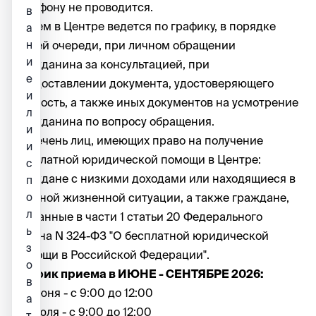
телефону не проводится.
в
Прием в Центре ведется по графику, в порядке
а
н
общей очереди, при личном обращении
и
гражданина за консультацией, при
е
предоставлении документа, удостоверяющего
и
личность, а также иных документов на усмотрение
л
гражданина по вопросу обращения.
и
Перечень лиц, имеющих право на получение
и
бесплатной юридической помощи в Центре:
с
граждане с низкими доходами или находящиеся в
п
о
трудной жизненной ситуации, а также граждане,
л
указанные в части 1 статьи 20 Федерального
ь
закона N 324-ФЗ "О бесплатной юридической
з
помощи в Российской Федерации".
о
График приема в ИЮНЕ - СЕНТЯБРЕ 2026:
в
30 июня - с 9:00 до 12:00
а
28 июля - с 9:00 до 12:00
т