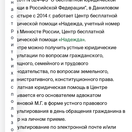
н
помощи в Российской Федерации", в Даниловом
а
монастыре с 2014 г. работает Центр бесплатной
с
т
юридической помощи «Надежда, учетный номер
р
77/6 в Минюсте России, Центр бесплатной
о
юридической помощи
«Надежда»
.
и
В центре можно получить устные юридические
т
консультации по вопросам гражданского,
ь
жилищного, семейного и трудового
и
законодательства, по вопросам земельного,
х
административного, конституционного права.
и
с
Бесплатная юридическая помощь в Центре
п
оказывается его основателем адвокатом
о
Лукьяновой М.Г. в форме устного правового
л
консультирования в день обращения гражданина в
ь
Центр на личном приеме.
з
Консультирование по электронной почте и/или
о