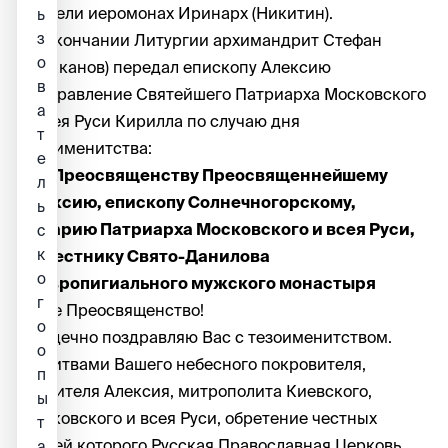
обители иеромонах Иринарх (Никитин).
ь
з
По окончании Литургии архимандрит Стефан
о
(Тараканов) передал епископу Алексию
в
поздравление Святейшего Патриарха Московского
а
и всея Руси Кирилла по случаю дня
т
тезоименитства:
е
Его Преосвященству Преосвященнейшему
л
Алексию, епископу Солнечногорскому,
ь
викарию Патриарха Московского и всея Руси,
с
к
наместнику Свято-Данилова
о
ставропигиального мужского монастыря
г
Ваше Преосвященство!
о
Сердечно поздравляю Вас с тезоименитством.
о
Молитвами Вашего небесного покровителя,
п
святителя Алексия, митрополита Киевского,
ы
Московского и всея Руси, обретение честных
т
мощей которого Русская Православная Церковь
а