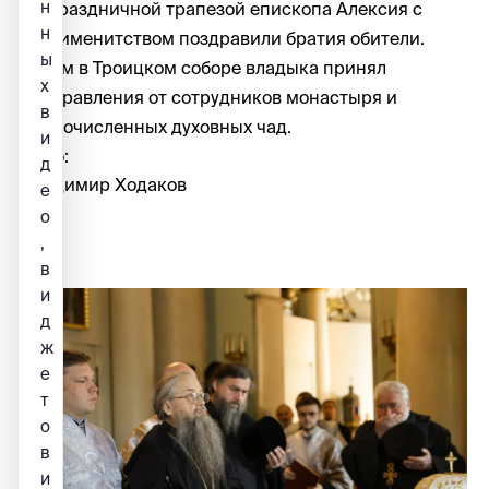
н
За праздничной трапезой епископа Алексия с
н
тезоименитством поздравили братия обители.
ы
Затем в Троицком соборе владыка принял
х
поздравления от сотрудников монастыря и
в
многочисленных духовных чад.
и
Фото:
д
Владимир Ходаков
е
о
,
в
и
д
ж
е
т
о
в
и