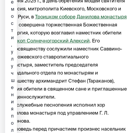
2 июня 2025 г., в день обретения мощей святителя
е
Алексия, митрополита Киевского, Московского и
м
о
всея Руси, в
Троицком соборе
Данилова монастыря
с
была совершена торжественная Божественная
т
Литургия, которую возглавил наместник обители
и
епископ Солнечногорский Алексий
. Его
,
Преосвященству сослужили наместник Саввино-
у
Сторожевского ставропигиального
л
монастыря, заместитель председателя
у
Синодального отдела по монастырям и
ч
ш
монашеству архимандрит Стефан (Тараканов),
е
братия обители в священном сане и приглашенные
н
священнослужители.
и
Богослужебные песнопения исполнил хор
я
Данилова монастыря под управлением Г. Л.
п
Сафонова.
о
Проповедь перед причастием произнес насельник
л