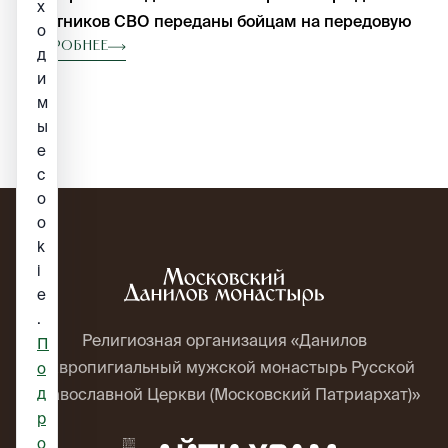
х
участников СВО переданы бойцам на передовую
о
Подробнее
д
и
м
ы
е
c
o
o
k
i
e
.
Религиозная организация «Данилов
П
ставропигиальный мужской монастырь Русской
о
д
Православной Церкви (Московский Патриархат)»
р
о