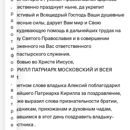
,
торжественно празднует ныне, да укрепит
р
Милостивый и Всещедрый Господь Ваши душевные
а
и телесные силы, дарует Вам мир и Свою
б
неоскудевающую помощь в дальнейших трудах на
о
пользу Святого Православия и в совершении
т
возложенного на Вас ответственного
ы
архипастырского служения.
ф
С любовью во Христе Иисусе,
о
р
+ КИРИЛЛ ПАТРИАРХ МОСКОВСКИЙ И ВСЕЯ
м
РУСИ
,
В ответном слове владыка Алексий поблагодарил
в
Святейшего Патриарха Кирилла за поздравление,
с
а также выразил слова признательности братии,
т
сотрудникам, прихожанам и духовным чадам,
р
собравшимся в этот день поздравить владыку-
о
наместника .
е