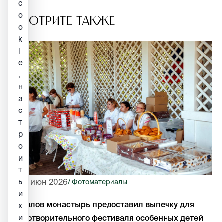
c
o
СМОТРИТЕ ТАКЖЕ
o
k
i
e
,
н
а
с
т
р
о
и
т
ь
25 июн 2026
/ Фотоматериалы
и
Данилов монастырь предоставил выпечку для
х
и
благотворительного фестиваля особенных детей