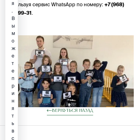
я
используя сервис WhatsApp по номеру:
+7 (968)
.
463-99-31
.
В
ы
м
о
ж
е
т
е
п
р
и
н
я
Вернуться назад
т
ь
в
с