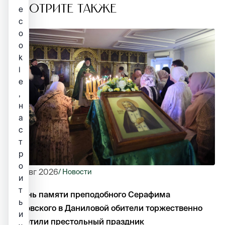
СМОТРИТЕ ТАКЖЕ
е
c
o
o
k
i
e
,
н
а
с
т
р
о
1 авг 2026
/ Новости
и
т
В день памяти преподобного Серафима
ь
Саровского в Даниловой обители торжественно
и
отметили престольный праздник