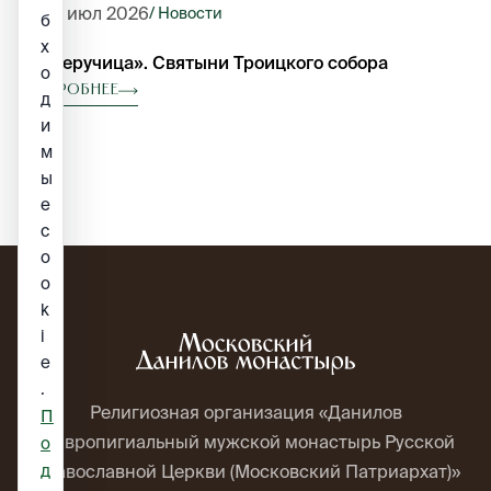
24 июл 2026
/ Новости
б
х
«Троеручица». Святыни Троицкого собора
о
Подробнее
д
и
м
ы
е
c
o
o
k
i
e
.
Религиозная организация «Данилов
П
ставропигиальный мужской монастырь Русской
о
д
Православной Церкви (Московский Патриархат)»