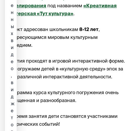
е
моделирования
под названием
«Креативная
н
мастерская «Тут культура»
.
н
ы
Проект адресован школьникам
8-12 лет
,
х
интересующимся мировым культурным
в
наследием.
и
д
Занятия проходят в игровой интерактивной форме.
е
о
Мы погружаем детей в «культурную среду» эпох за
,
счет различной интерактивной деятельности.
в
и
Программа курса культурного погружения очень
д
насыщенная и разнообразная.
ж
⠀
е
На время занятия дети становятся участниками
т
исторических событий!
о