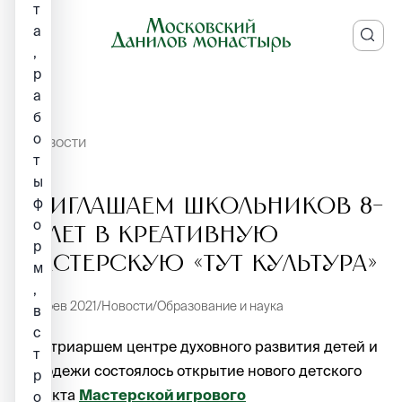
т
а
,
р
а
б
о
НОВОСТИ
т
ы
Приглашаем школьников 8-
ф
о
12 лет в Креативную
р
мастерскую «Тут культура»
м
,
4 фев 2021
Новости
Образование и наука
в
с
В Патриаршем центре духовного развития детей и
т
молодежи состоялось открытие нового детского
р
проекта
Мастерской игрового
о