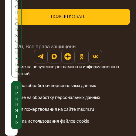
к
о
н
Пожертвовать
е
о
б
х
о
© 2026, Все права защищены
д
и
м
ы
Согласие на получение рекламных и информационных
е
сообщений
Политика обработки персональных данных
П
р
Согласие на обработку персональных данных
и
н
Условия пожертвования на сайте msdm.ru
я
т
Политика использования файлов cookie
ь