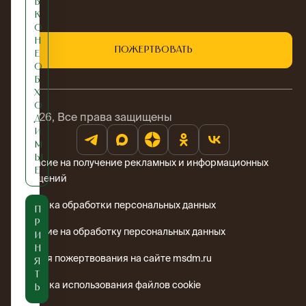
ь
к
о
н
Пожертвовать
е
о
б
х
о
© 2026, Все права защищены
д
и
м
ы
Согласие на получение рекламных и информационных
е
сообщений
Политика обработки персональных данных
П
р
Согласие на обработку персональных данных
и
н
Условия пожертвования на сайте msdm.ru
я
т
Политика использования файлов cookie
ь