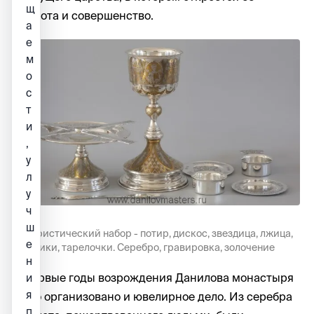
щ
полнота и совершенство.
а
е
м
о
с
т
и
,
у
л
у
ч
ш
Евхаристический набор - потир, дискос, звездица, лжица,
е
ковшики, тарелочки. Серебро, гравировка, золочение
н
В первые годы возрождения Данилова монастыря
и
я
было организовано и ювелирное дело. Из серебра
п