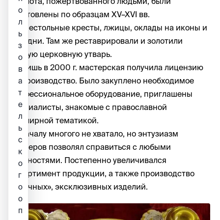
и золота, пожертвованного людьми, были
о
изготовлены по образцам XV–XVI вв.
л
напрестольные кресты, лжицы, оклады на иконы и
ь
складни. Там же реставрировали и золотили
з
старую церковную утварь.
о
Но лишь в 2000 г. мастерская получила лицензию
в
на производство. Было закуплено необходимое
а
т
профессиональное оборудование, приглашены
е
специалисты, знакомые с православной
л
ювелирной тематикой.
ь
Поначалу многого не хватало, но энтузиазм
с
мастеров позволял справиться с любыми
к
трудностями. Постепенно увеличивался
о
ассортимент продукции, а также производство
г
«штучных», эксклюзивных изделий.
о
о
п