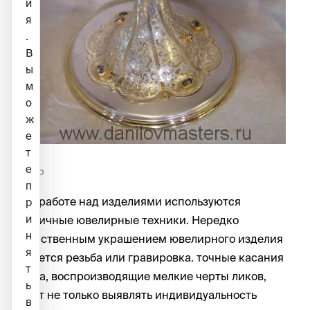
и
я
.
В
ы
м
о
ж
е
т
е
Потир
п
При работе над изделиями используются
р
и
различные ювелирные техники. Нередко
н
единственным украшением ювелирного изделия
я
является резьба или гравировка. точные касания
т
резца, воспроизводящие мелкие черты ликов,
ь
могут не только выявлять индивидуальность
в