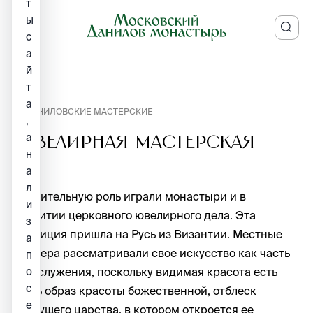
т
ы
с
а
й
т
а
ДАНИЛОВСКИЕ МАСТЕРСКИЕ
,
а
ЮВЕЛИРНАЯ МАСТЕРСКАЯ
н
а
л
Значительную роль играли монастыри и в
и
развитии церковного ювелирного дела. Эта
з
традиция пришла на Русь из Византии. Местные
а
мастера рассматривали свое искусство как часть
п
богослужения, поскольку видимая красота есть
о
с
лишь образ красоты божественной, отблеск
е
грядущего царства, в котором откроется ее