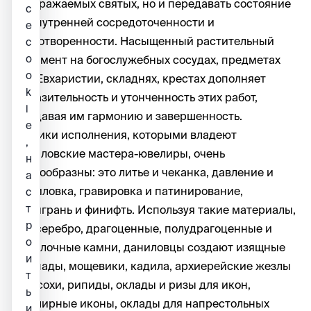
изображаемых святых, но и передавать состояние
с
их внутренней сосредоточенности и
е
одухотворенности. Насыщенный растительный
c
o
орнамент на богослужебных сосудах, предметах
o
для Евхаристии, складнях, крестах дополняет
k
выразительность и утонченность этих работ,
i
придавая им гармонию и завершенность.
e
Техники исполнения, которыми владеют
,
даниловские мастера-ювелиры, очень
н
разнообразны: это литье и чеканка, давление и
а
выпиловка, гравировка и патинирование,
с
т
филигрань и финифть. Используя такие материалы,
р
как серебро, драгоценные, полудрагоценные и
о
поделочные камни, даниловцы создают изящные
и
лампады, мощевики, кадила, архиерейские жезлы
т
и посохи, рипиды, оклады и ризы для икон,
ь
ювелирные иконы, оклады для напрестольных
и