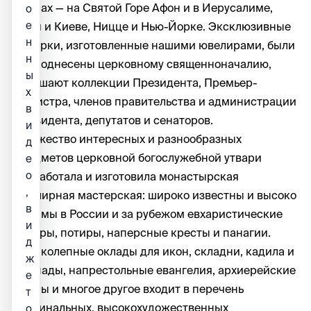
храмах — на Святой Горе Афон и в Иерусалиме,
о
е
Бари и Киеве, Ницце и Нью-Йорке. Эксклюзивные
н
подарки, изготовленные нашими ювелирами, были
н
преподнесены церковному священноначалию,
ы
украшают коллекции Президента, Премьер-
х
министра, членов правительства и администрации
в
Президента, депутатов и сенаторов.
и
Множество интересных и разнообразных
д
предметов церковной богослужебной утвари
е
о
разработала и изготовила монастырская
,
ювелирная мастерская: широко известны и высоко
в
ценимы в России и за рубежом евхаристические
и
наборы, потиры, наперсные кресты и панагии.
д
Великолепные оклады для икон, складни, кадила и
ж
лампады, напрестольные евангелия, архиерейские
е
жезлы и многое другое входит в перечень
т
оригинальных, высокохудожественных
о