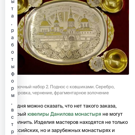
ы
т
а
,
р
а
б
о
т
ы
ф
о
Запивочный набор 2. Поднос с ковшиками. Серебро,
р
гравировка, чернение, фрагментарное золочение
м
,
Сегодня можно сказать, что нет такого заказа,
в
который
ювелиры Данилова монастыря
не могут
с
выполнить. Изделия мастеров находятся не только
т
в российских, но и зарубежных монастырях и
р