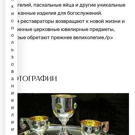
Евангелий, пасхальные яйца и другие уникальные
х
изысканные изделия для богослужений.
и
с
Наши реставраторы возвращают к новой жизни и
п
старинные церковные ювелирные предметы,
о
которые обретают прежнее великолепие./p>
л
ь
з
о
в
ФОТОГРАФИИ
а
н
и
е
и
л
и
и