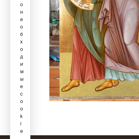
о
н
е
о
б
х
о
д
и
м
ы
е
c
o
o
k
i
e
.