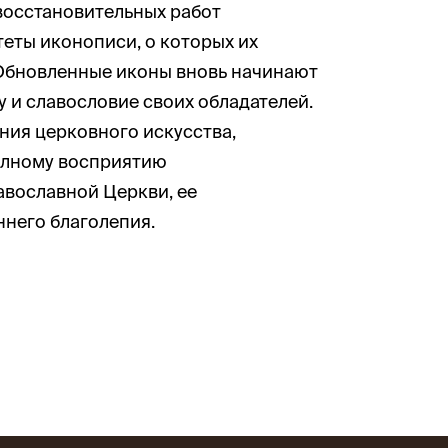
 восстановительных работ
еты иконописи, о которых их
 Обновленные иконы вновь начинают
у и славословие своих обладателей.
ия церковного искусства,
олному восприятию
авославной Церкви, ее
ннего благолепия.